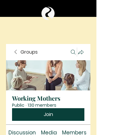
Groups
Working Mothers
Public
·
130 members
Join
Discussion
Media
Members
About