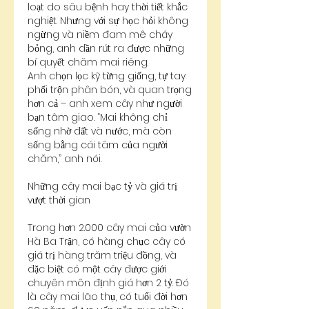
loạt do sâu bệnh hay thời tiết khắc 
nghiệt. Nhưng với sự học hỏi không 
ngừng và niềm đam mê cháy 
bỏng, anh dần rút ra được những 
bí quyết chăm mai riêng.
Anh chọn lọc kỹ từng giống, tự tay 
phối trộn phân bón, và quan trọng 
hơn cả – anh xem cây như người 
bạn tâm giao. “Mai không chỉ 
sống nhờ đất và nước, mà còn 
sống bằng cái tâm của người 
chăm,” anh nói.
Những cây mai bạc tỷ và giá trị 
vượt thời gian
Trong hơn 2.000 cây mai của vườn 
Hà Ba Trận, có hàng chục cây có 
giá trị hàng trăm triệu đồng, và 
đặc biệt có một cây được giới 
chuyên môn định giá hơn 2 tỷ. Đó 
là cây mai lão thụ, có tuổi đời hơn 