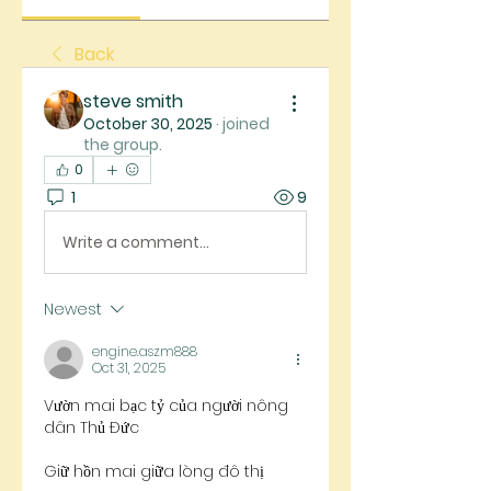
Back
steve smith
October 30, 2025
·
joined
the group.
0
1
9
Write a comment...
Newest
engine.aszm888
Oct 31, 2025
Vườn mai bạc tỷ của người nông 
dân Thủ Đức
Giữ hồn mai giữa lòng đô thị