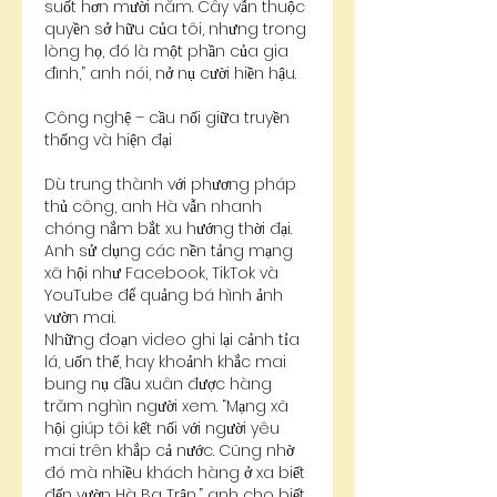
suốt hơn mười năm. Cây vẫn thuộc 
quyền sở hữu của tôi, nhưng trong 
lòng họ, đó là một phần của gia 
đình,” anh nói, nở nụ cười hiền hậu.
Công nghệ – cầu nối giữa truyền 
thống và hiện đại
Dù trung thành với phương pháp 
thủ công, anh Hà vẫn nhanh 
chóng nắm bắt xu hướng thời đại. 
Anh sử dụng các nền tảng mạng 
xã hội như Facebook, TikTok và 
YouTube để quảng bá hình ảnh 
vườn mai.
Những đoạn video ghi lại cảnh tỉa 
lá, uốn thế, hay khoảnh khắc mai 
bung nụ đầu xuân được hàng 
trăm nghìn người xem. “Mạng xã 
hội giúp tôi kết nối với người yêu 
mai trên khắp cả nước. Cũng nhờ 
đó mà nhiều khách hàng ở xa biết 
đến vườn Hà Ba Trận,” anh cho biết.