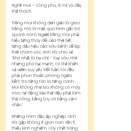
Nghề mai – công phu, tỉ mỉ và đầy 
thử thách
Trồng mai không đơn giản là gieo 
trồng, mà là một quá trình gắn bó 
quanh năm. Người trồng mai phải 
hiểu từng thay đổi của thời tiết, 
từng dấu hiệu của sâu bệnh để kịp 
thời chăm sóc. Anh Hà chia sẻ:
“Khó nhất là bọ chỉ – loại sâu nhỏ 
nhưng phá hại mạnh, có thể khiến 
cả vườn suy yếu. Mỗi tuần tôi đều 
phải phun thuốc phòng ngừa, 
kiểm tra từng tán lá, từng cành. 
Mai không như lúa, không có máy 
móc tự động. Mọi thứ đều phải làm 
thủ công, bằng tay và bằng cảm 
nhận.”
Những năm đầu lập nghiệp, anh 
Hà gặp không ít gian nan: vốn ít, 
thiếu kinh nghiệm, cây chết hàng 