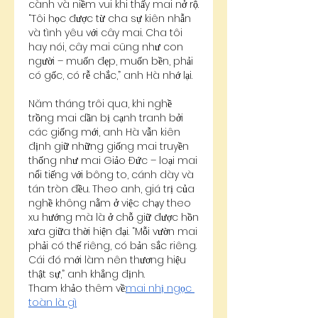
cành và niềm vui khi thấy mai nở rộ. 
“Tôi học được từ cha sự kiên nhẫn 
và tình yêu với cây mai. Cha tôi 
hay nói, cây mai cũng như con 
người – muốn đẹp, muốn bền, phải 
có gốc, có rễ chắc,” anh Hà nhớ lại.
Năm tháng trôi qua, khi nghề 
trồng mai dần bị cạnh tranh bởi 
các giống mới, anh Hà vẫn kiên 
định giữ những giống mai truyền 
thống như mai Giảo Đức – loại mai 
nổi tiếng với bông to, cánh dày và 
tán tròn đều. Theo anh, giá trị của 
nghề không nằm ở việc chạy theo 
xu hướng mà là ở chỗ giữ được hồn 
xưa giữa thời hiện đại. “Mỗi vườn mai 
phải có thế riêng, có bản sắc riêng. 
Cái đó mới làm nên thương hiệu 
thật sự,” anh khẳng định.
Tham khảo thêm về:
mai nhị ngọc 
toàn là gì