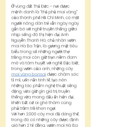
Ở vùng đất Thủ Đức – nơi được 
mệnh danh là “thủ phủ mai vàng” 
của thành phố Hồ Chí Minh, có một 
người nông dân trẻ vẫn ngày ngày 
gắn bó với nghề truyền thống giữa 
nhịp sống đô thị hiện đại. Anh 
Nguyễn Thanh Hà, chủ nhân vườn 
mai Hà Ba Trận, là gương mặt tiêu 
biểu trong số những người thợ 
trồng mai còn giữ trọn niềm đam 
mê và tâm huyết với nghề. Đặc biệt, 
trong vườn của anh, những cây 
mai vàng bonsai
 được chăm sóc 
tỉ mỉ, uốn nắn tinh tế, tạo nên 
những tác phẩm nghệ thuật sống 
động, vừa giữ gìn giá trị truyền 
thống vừa mang dấu ấn hiện đại, 
khiến bất cứ ai ghé thăm cũng 
phải trầm trồ khen ngợi.
Với hơn 2.000 cây mai đủ dáng thế, 
trong đó có những cây được định 
giá hơn 2 tỷ đồng, vườn mai Hà Ba 