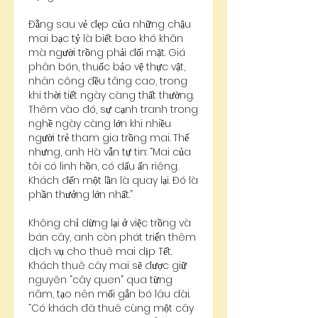
Đằng sau vẻ đẹp của những chậu 
mai bạc tỷ là biết bao khó khăn 
mà người trồng phải đối mặt. Giá 
phân bón, thuốc bảo vệ thực vật, 
nhân công đều tăng cao, trong 
khi thời tiết ngày càng thất thường.
Thêm vào đó, sự cạnh tranh trong 
nghề ngày càng lớn khi nhiều 
người trẻ tham gia trồng mai. Thế 
nhưng, anh Hà vẫn tự tin: “Mai của 
tôi có linh hồn, có dấu ấn riêng. 
Khách đến một lần là quay lại. Đó là 
phần thưởng lớn nhất.”
Không chỉ dừng lại ở việc trồng và 
bán cây, anh còn phát triển thêm 
dịch vụ cho thuê mai dịp Tết. 
Khách thuê cây mai sẽ được giữ 
nguyên “cây quen” qua từng 
năm, tạo nên mối gắn bó lâu dài. 
“Có khách đã thuê cùng một cây 