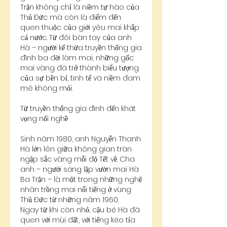
Trận không chỉ là niềm tự hào của 
Thủ Đức mà còn là điểm đến 
quen thuộc của giới yêu mai khắp 
cả nước. Từ đôi bàn tay của anh 
Hà – người kế thừa truyền thống gia 
đình ba đời làm mai, những gốc 
mai vàng đã trở thành biểu tượng 
của sự bền bỉ, tinh tế và niềm đam 
mê không mỏi.
Từ truyền thống gia đình đến khát 
vọng nối nghề
Sinh năm 1980, anh Nguyễn Thanh 
Hà lớn lên giữa không gian tràn 
ngập sắc vàng mỗi độ Tết về. Cha 
anh – người sáng lập vườn mai Hà 
Ba Trận – là một trong những nghệ 
nhân trồng mai nổi tiếng ở vùng 
Thủ Đức từ những năm 1960.
Ngay từ khi còn nhỏ, cậu bé Hà đã 
quen với mùi đất, với tiếng kéo tỉa 