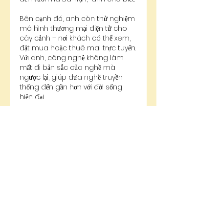
Bên cạnh đó, anh còn thử nghiệm 
mô hình thương mại điện tử cho 
cây cảnh – nơi khách có thể xem, 
đặt mua hoặc thuê mai trực tuyến. 
Với anh, công nghệ không làm 
mất đi bản sắc của nghề mà 
ngược lại, giúp đưa nghề truyền 
thống đến gần hơn với đời sống 
hiện đại.
Giữ lửa đam mê, gieo hồn Việt
Đối với Nguyễn Thanh Hà, trồng mai 
không chỉ là nghề, mà là sứ mệnh 
giữ gìn một phần hồn Tết Việt. Mỗi 
gốc mai trong vườn là một câu 
chuyện – về công sức, về kiên trì, về 
niềm tin vào giá trị bền vững của 
cái đẹp.
Anh bảo: “Người chơi mai có thể 
quên tên người bán, nhưng không 