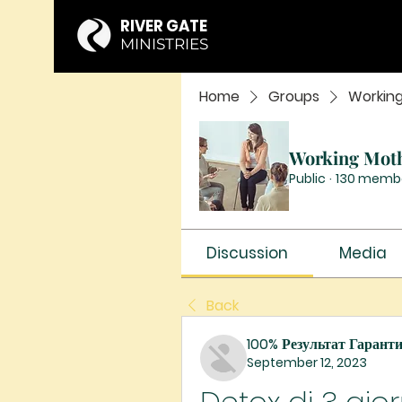
RIVER GATE
MINISTRIES
Home
Groups
Workin
Working Mot
Public
·
130 memb
Discussion
Media
Back
100% Результат Гарант
September 12, 2023