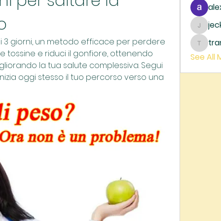
ni per saltare la 
ale
o
je
jecka
 3 giorni, un metodo efficace per perdere 
tr
trankh
tossine e riduci il gonfiore, ottenendo 
See All
gliorando la tua salute complessiva. Segui 
izia oggi stesso il tuo percorso verso una 