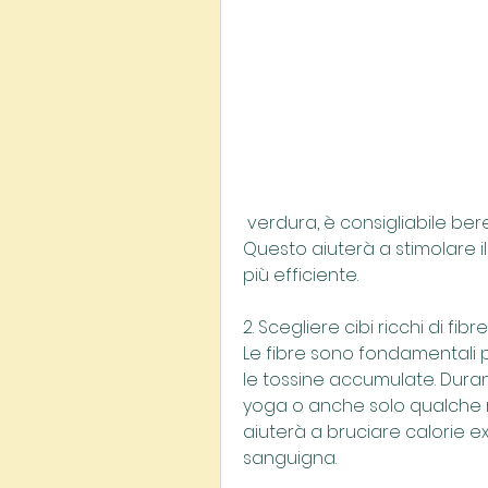
 verdura, è consigliabile bere almeno 8-10 bicchieri di acqua al giorno. 
Questo aiuterà a stimolare i
più efficiente.
2. Scegliere cibi ricchi di fibre
Le fibre sono fondamentali pe
le tossine accumulate. Durante
yoga o anche solo qualche min
aiuterà a bruciare calorie ex
sanguigna.