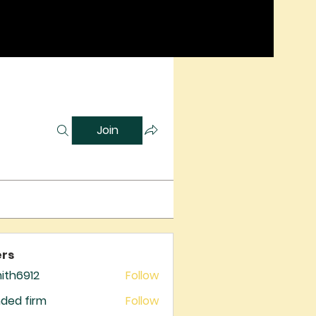
Join
rs
mith6912
Follow
6912
ded firm
Follow