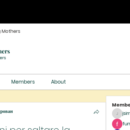
g Mothers
hers
ers
Members
About
Membe
ирован
jsi
jsimith
fun