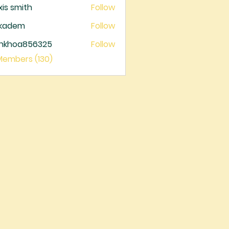
xis smith
Follow
ckadem
Follow
dem
ankhoa856325
Follow
oa856325
 Members (130)