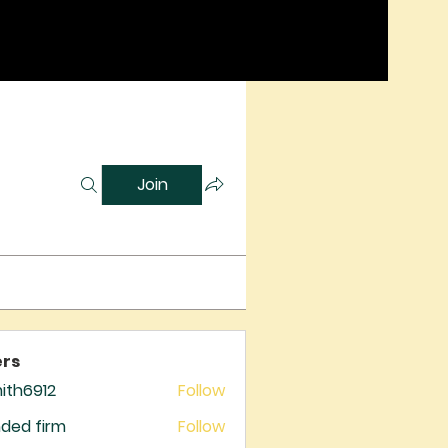
Join
rs
mith6912
Follow
6912
ded firm
Follow