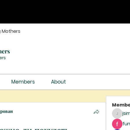
g Mothers
hers
ers
Members
About
Membe
ирован
jsi
jsimith
fun