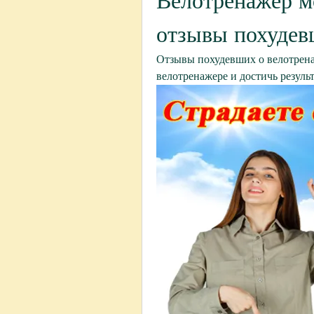
Велотренажер мо
отзывы похуде
Отзывы похудевших о велотренаж
велотренажере и достичь резуль