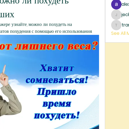
жно ли похудеть 
ale
вших
je
jecka
ере: узнайте, можно ли похудеть на 
tr
trankh
татов похудения с помощью его использования.
See All