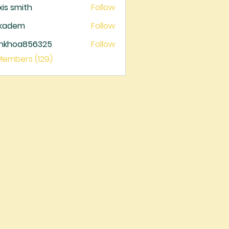
xis smith
Follow
ckadem
Follow
dem
ankhoa856325
Follow
oa856325
 Members (129)