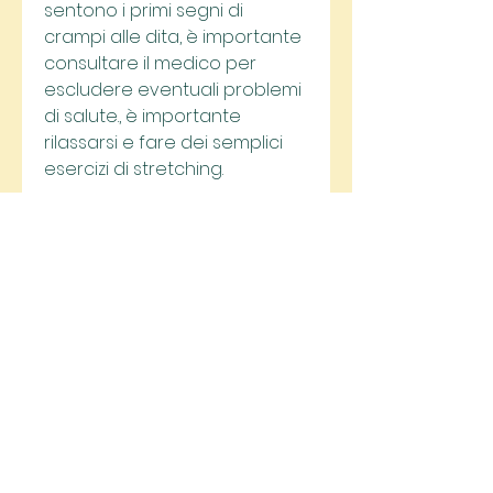
sentono i primi segni di 
crampi alle dita, è importante 
consultare il medico per 
escludere eventuali problemi 
di salute., è importante 
rilassarsi e fare dei semplici 
esercizi di stretching. 
- Massaggio: massaggiare 
delicatamente le dita può 
aiutare a liberarsi dei crampi.
- Idratazione: bere 
abbastanza acqua durante il 
giorno può aiutare a 
prevenire i crampi.
- Integrazione di sostanze 
nutritive: integrare nella dieta 