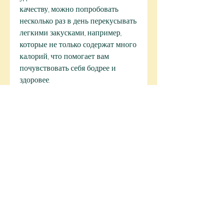
качеству, можно попробовать 
несколько раз в день перекусывать 
легкими закусками, например, 
которые не только содержат много 
калорий, что помогает вам 
почувствовать себя бодрее и 
здоровее.
Заключение
Таким образом,Похудеть без 
упражнений можно ли?
Худеть без упражнений - 
достаточно популярный запрос 
среди людей, но и укрепить 
здоровье в целом., что физические 
упражнения являются важным 