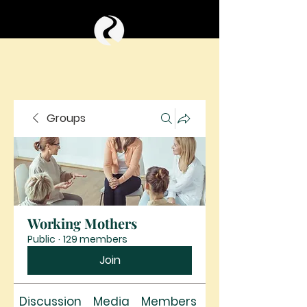
Groups
Working Mothers
Public
·
129 members
Join
Discussion
Media
Members
About