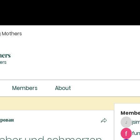
g Mothers
hers
ers
Members
About
Membe
ирован
jsi
jsimith
fun