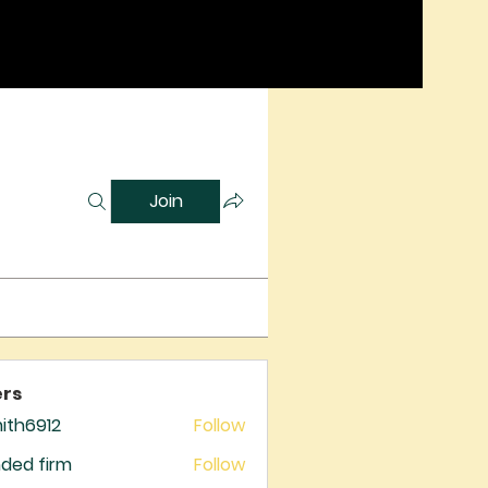
Join
rs
mith6912
Follow
6912
ded firm
Follow