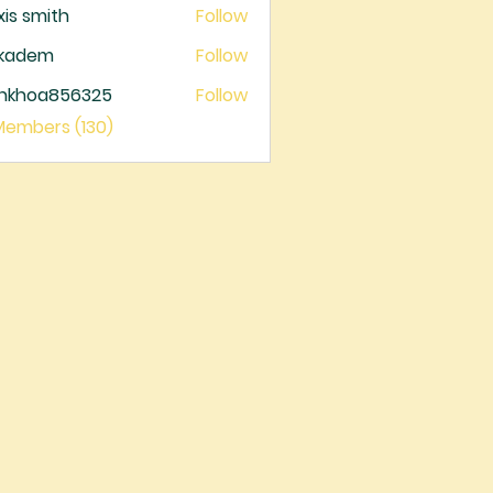
xis smith
Follow
ckadem
Follow
dem
ankhoa856325
Follow
oa856325
 Members (130)