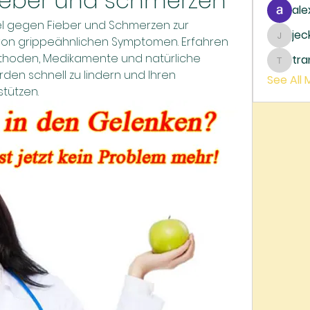
fieber und schmerzen
ale
el gegen Fieber und Schmerzen zur 
je
on grippeähnlichen Symptomen. Erfahren 
jecka
hoden, Medikamente und natürliche 
tr
trankh
den schnell zu lindern und Ihren 
See All
tützen.