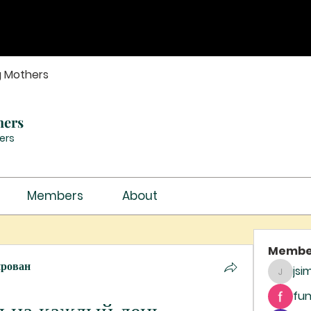
g Mothers
hers
ers
Members
About
Membe
ирован
jsi
jsimith
fun