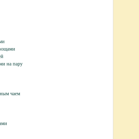
ами
овощами
ей
ми на пару
еным чаем
щами