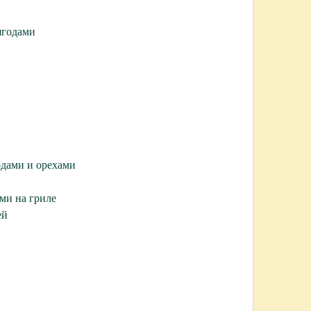
 ягодами
годами и орехами
ми на гриле
ей