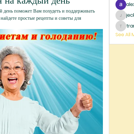
 на каждый день
ale
 день поможет Вам похудеть и поддерживать 
je
 найдете простые рецепты и советы для 
jecka
tr
trankh
See All