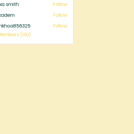
xis smith
Follow
ckadem
Follow
dem
ankhoa856325
Follow
oa856325
 Members (130)