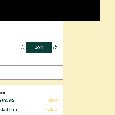
Join
rs
mith6912
Follow
6912
ded firm
Follow