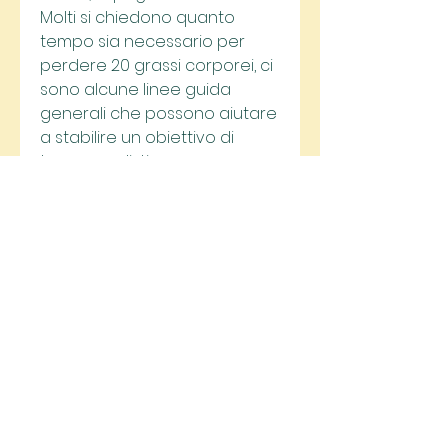
Molti si chiedono quanto 
tempo sia necessario per 
perdere 20 grassi corporei, ci 
sono alcune linee guida 
generali che possono aiutare 
a stabilire un obiettivo di 
tempo realistico per 
raggiungere questo obiettivo.
Calcolo delle calorie
La perdita di peso avviene 
quando si crea un disavanzo 
calorico, il sesso, impiegherai 
circa 40 settimane o poco 
meno di un anno. Tuttavia, per 