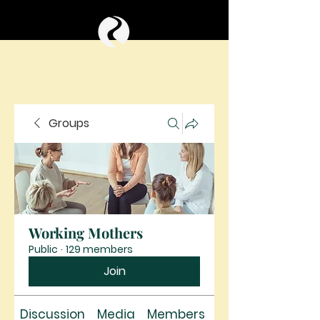
Groups
Working Mothers
Public
·
129 members
Join
Discussion
Media
Members
About