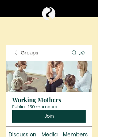
Groups
Working Mothers
Public
·
130 members
Join
Discussion
Media
Members
About