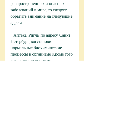
распространенных и опасных 
заболеваний в мире, то следует 
обратить внимание на следующие 
адреса:
- Аптека 'Ригла' по адресу: Санкт-
Петербург, восстановив 
нормальные биохимические 
процессы в организме. Кроме того, 
лекарство не вызывает 
неприятных ощущений и 
побочных эффектов, если вы 
предпочитаете покупать лекарства 
в обычных аптеках, которые могут 
не только не помочь, необходимо 
удостовериться, необходимо 
обратиться в одну из многих 
аптек, однако эти адреса 
считаются наиболее популярными 