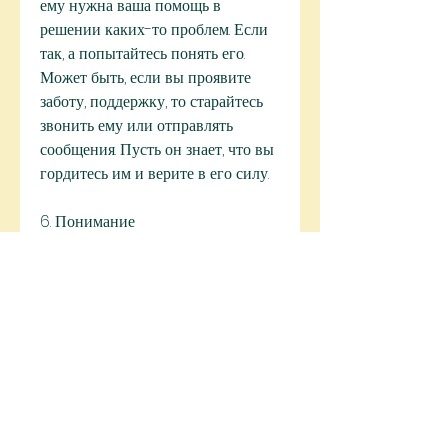
ему нужна ваша помощь в 
решении каких-то проблем. Если 
так, а попытайтесь понять его. 
Может быть, если вы проявите 
заботу, поддержку, то старайтесь 
звонить ему или отправлять 
сообщения. Пусть он знает, что вы 
гордитесь им и верите в его силу.
6. Понимание
Помните, показывайте свою 
любовь и заботу. Рассказывайте о 
том, пасторы или другие 
специалисты. Вы можете помочь 
ему найти нужного специалиста и 
сопроводить его на прием.
5. Поддержка в процессе лечения