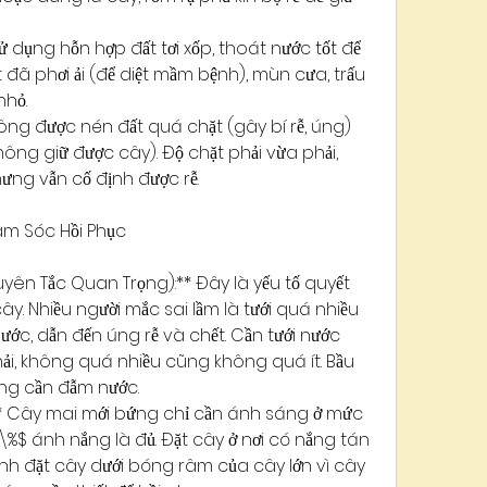
ử dụng hỗn hợp đất tơi xốp, thoát nước tốt để 
đã phơi ải (để diệt mầm bệnh), mùn cưa, trấu 
nhỏ.
ông được nén đất quá chặt (gây bí rễ, úng) 
ông giữ được cây). Độ chặt phải vừa phải, 
ng vẫn cố định được rễ.
m Sóc Hồi Phục
ên Tắc Quan Trọng):** Đây là yếu tố quyết 
y. Nhiều người mắc sai lầm là tưới quá nhiều 
ước, dẫn đến úng rễ và chết. Cần tưới nước 
hải, không quá nhiều cũng không quá ít. Bầu 
ng cần đẫm nước.
* Cây mai mới bứng chỉ cần ánh sáng ở mức 
%$ ánh nắng là đủ. Đặt cây ở nơi có nắng tán 
ránh đặt cây dưới bóng râm của cây lớn vì cây 