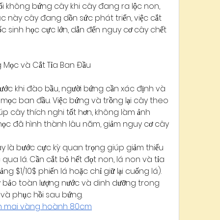
đối không bứng cây khi cây đang ra lộc non, 
c này cây đang dồn sức phát triển, việc cắt 
ốc sinh học cực lớn, dẫn đến nguy cơ cây chết 
 Mọc và Cắt Tỉa Ban Đầu
ước khi đào bầu, người bứng cần xác định và 
mọc ban đầu. Việc bứng và trồng lại cây theo 
 cây thích nghi tốt hơn, không làm ảnh 
học đã hình thành lâu năm, giảm nguy cơ cây 
ây là bước cực kỳ quan trọng giúp giảm thiểu 
 qua lá. Cần cắt bỏ hết đọt non, lá non và tỉa 
oảng $1/10$ phiến lá hoặc chỉ giữ lại cuống lá). 
 bảo toàn lượng nước và dinh dưỡng trong 
 và phục hồi sau bứng.
n mai vàng hoành 80cm