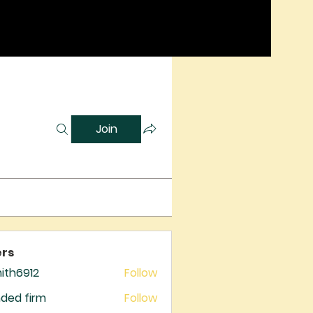
Join
rs
mith6912
Follow
6912
ded firm
Follow