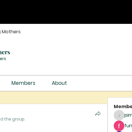
g Mothers
hers
ers
Members
About
Membe
jsi
jsimith
ed the group.
fun