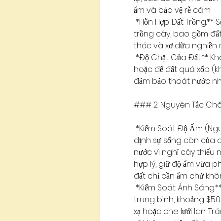
ẩm và bảo vệ rễ cám.
*Hỗn Hợp Đất Trồng:** S
trồng cây, bao gồm đất 
thóc và xơ dừa nghiền 
*Độ Chặt Của Đất:** Kh
hoặc để đất quá xốp (kh
đảm bảo thoát nước như
### 2. Nguyên Tắc Chă
*Kiểm Soát Độ Ẩm (Nguy
định sự sống còn của câ
nước vì nghĩ cây thiếu n
hợp lý, giữ độ ẩm vừa p
đất chỉ cần ẩm chứ khô
*Kiểm Soát Ánh Sáng:*
trung bình, khoảng $50\
xạ hoặc che lưới lan. T