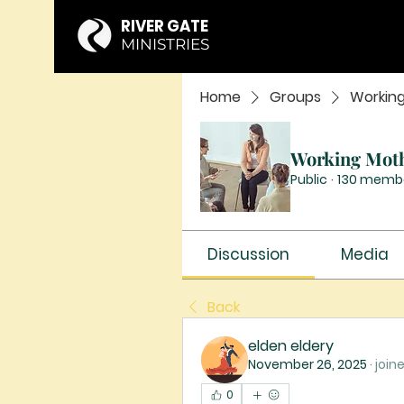
RIVER GATE
MINISTRIES
Home
Groups
Workin
Working Mot
Public
·
130 memb
Discussion
Media
Back
elden eldery
November 26, 2025
·
join
0