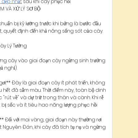
 đẹp nhất
 sau khi cây phục hồi.
ỂM VÀ XỬ LÝ SƠ BỘ
chuẩn bị kỹ lưỡng trước khi bứng là bước đầu 
t, quyết định đến khả năng sống sót của cây.
Cây Lý Tưởng
bứng cây vào giai đoạn cây ngừng sinh trưởng 
ủ nghỉ).
i:** Đây là giai đoạn cây ít phát triển, không 
u hết đã sẫm màu. Thời điểm này, toàn bộ dinh 
rút về" và dự trữ trong thân và cành. Khi rễ 
t bị sốc và ít tiêu hao năng lượng phục hồi 
* Đối với mai vàng, giai đoạn này thường rơi 
 Nguyên Đán, khi cây đã tích tụ nụ và ngừng 