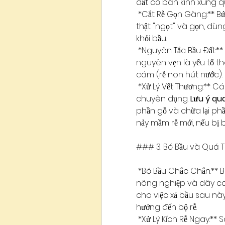
đất có bán kính xung qu
*Cắt Rễ Gọn Gàng:** Bứn
thật "ngọt" và gọn, dùn
khỏi bầu.
*Nguyên Tắc Bầu Đất:** 
nguyên vẹn là yếu tố the
cám (rễ non hút nước).
*Xử Lý Vết Thương:** Cá
chuyên dụng. 
Lưu ý qu
phần gỗ và chừa lại phần
nảy mầm rễ mới, nếu bị 
### 3. Bó Bầu và Quá T
*Bó Bầu Chắc Chắn:** B
nông nghiệp và dây ca
cho việc xả bầu sau này,
hưởng đến bộ rễ.
*Xử Lý Kích Rễ Ngay:** S