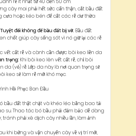
anh rễ ít nhất từ 40 đến 50 cm.
g cây mai phải hết sức cẩn thận, cắt bầu đất 
g cưa hoặc kéo bén để cắt các rễ dư thừa 
Tuyệt đối không để bầu đất bị vỡ.
 Bầu đất 
n chốt giúp cây sống sót vì nó giữ lại các rễ 
c vết cắt rễ và cành cần được bôi keo liền da 
an trọng:
 Khi bôi keo lên vết cắt rễ, chỉ bôi 
 da (vỏ) rễ. Lớp da này là nơi quan trọng sẽ 
bôi keo sẽ làm rễ mới khó mọc.
rình Hồi Phục Ban Đầu
ó bầu đất thật chặt và khéo léo bằng bao tải 
o su. Thao tác bó bầu phải đảm bảo dễ dàng 
 tránh phải xê dịch cây nhiều lần, làm ảnh 
au khi bứng và vận chuyển cây về vị trí mới, 