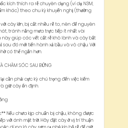
ốc kích thích ra rễ chuyên dụng (ví dụ: N3M, 
ẩm khác) theo chu kỳ khuyến nghị (thường 
 với cây lớn, bị cắt nhiều rễ to, nên để nguyên 
át, tránh nắng mưa trực tiếp ít nhất vài 
 này giúp các vết cắt rễ khô lành và cây bắt 
ỉ sau đó mới tiến hành xả bầu và vô chậu. Với 
chờ có thể ngắn hơn.
G VÀ CHĂM SÓC SAU BỨNG
lại cần phải cực kỳ chú trọng đến việc kiểm 
à giữ cây ổn định.
rồng
c:** Nếu chưa kịp chuẩn bị chậu, không được 
iếp với ánh mặt trời. Hãy đặt cây ở vị trí thuận 
oặc dùng lá cây, rơm rạ phủ kín bộ rễ để giữ 