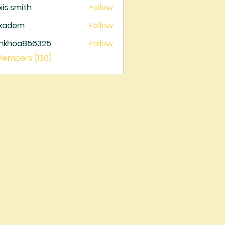
xis smith
Follow
ckadem
Follow
dem
ankhoa856325
Follow
oa856325
 Members (130)