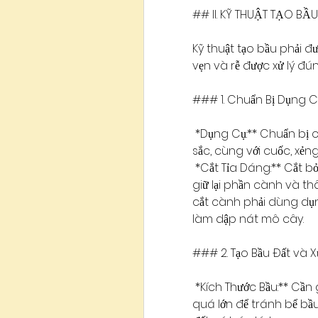
## II. KỸ THUẬT TẠO B
Kỹ thuật tạo bầu phải đ
vẹn và rễ được xử lý đú
### 1. Chuẩn Bị Dụng 
*Dụng Cụ:** Chuẩn bị c
sắc, cùng với cuốc, xẻn
*Cắt Tỉa Dáng:** Cắt bỏ
giữ lại phần cành và t
cắt cành phải dùng dụng
làm dập nát mô cây.
### 2. Tạo Bầu Đất và Xử
*Kích Thước Bầu:** Cần 
quá lớn để tránh bể bầu 