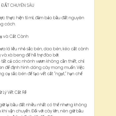
ẦU ĐẤT CHUYÊN SÂU
ược thực hiện tỉ mỉ, đảm bảo bầu đất nguyên 
ng cách.
Cụ và Cắt Cành
ưa lá liễu nhỏ sắc bén, dao bén, kéo cắt cành 
g và xà beng để hỗ trợ đào bới.
 tất cả các nhánh vươn không cần thiết, chỉ 
hân để định hình dáng cây mong muốn. Việc 
 cụ sắc bén để tạo vết cắt "ngọt," hạn chế 
 Lý Vết Cắt Rễ
giữ lại bầu đất nhiều nhất có thể nhưng không 
khi vận chuyển. Đối với cây lớn, nên giữ bầu 