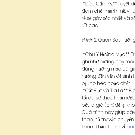
*Điều Cấm Kỵ:** Tuyệt 
đâm chồi mạnh mẽ, vì lú
rễ sẽ gây sốc nhiệt và s
rất cao.
### 2. Quan Sát Hướng
*Chú Ý Hướng Mọc:** Tr
ghi nhớ hướng cây mai 
đúng hướng mọc cũ giúp
hưởng đến vấn đề sinh 
bị khô héo hoặc chết.
*Cắt Đọt và Tỉa Lá:** Đ
tối đa sự thoát hơi nước
bớt lá già (chỉ để lại kh
Quá trình này giúp cây
thân, hỗ trợ vận chuyển
Tham khảo thêm về:
bá