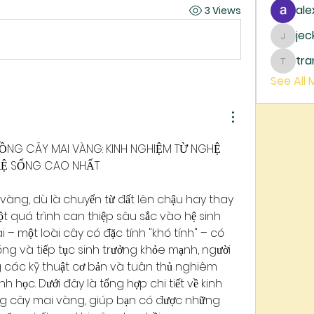
ale
3 Views
je
jecka
tr
trankh
See All
ỒNG CÂY MAI VÀNG: KINH NGHIỆM TỪ NGHỆ 
LỆ SỐNG CAO NHẤT
vàng, dù là chuyển từ đất lên chậu hay thay 
 một quá trình can thiệp sâu sắc vào hệ sinh 
 – một loài cây có đặc tính "khó tính" – có 
g và tiếp tục sinh trưởng khỏe mạnh, người 
 các kỹ thuật cơ bản và tuân thủ nghiêm 
 học. Dưới đây là tổng hợp chi tiết về kinh 
nghiệm và kỹ thuật bứng cây mai vàng, giúp bạn có được những 