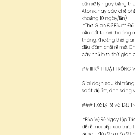
cần xử lý ngay bằng thu
Atonik, hay các chế ph
khoảng 10 ngày/lần).
*Thời Gian Để Bầu:** Đối
bầu đất tại nơi thoáng m
tháng. Khoảng thời gian
đầu đâm chồi rễ mới. Ch
cây nhỏ hơn, thời gian 
## III. KỸ THUẬT TRỒN
Giai đoạn sau khi trồng 
soát độ ẩm, ánh sáng v
### 1. Xử Lý Rễ và Đất T
*Bảo Vệ Rễ Ngay Lập Tứ
để rễ mai tiếp xúc trực t
lợi, sau đó đắp mô đất h