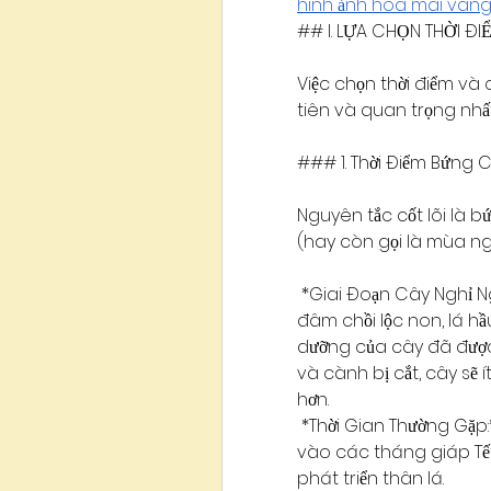
hình ảnh hoa mai vàng
## I. LỰA CHỌN THỜI ĐI
Việc chọn thời điểm và 
tiên và quan trọng nhấ
### 1. Thời Điểm Bứng 
Nguyên tắc cốt lõi là 
(hay còn gọi là mùa ng
*Giai Đoạn Cây Nghỉ Ngơ
đâm chồi lộc non, lá hầ
dưỡng của cây đã được "
và cành bị cắt, cây sẽ í
hơn.
*Thời Gian Thường Gặp:*
vào các tháng giáp Tết
phát triển thân lá.