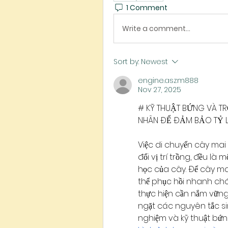
1 Comment
Write a comment...
Sort by:
Newest
engine.aszm888
Nov 27, 2025
# KỸ THUẬT BỨNG VÀ TR
NHÂN ĐỂ ĐẢM BẢO TỶ 
Việc di chuyển cây mai 
đổi vị trí trồng, đều là
học của cây. Để cây mai
thể phục hồi nhanh chón
thực hiện cần nắm vững
ngặt các nguyên tắc sinh