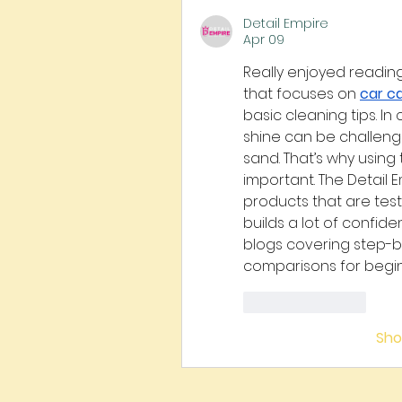
Detail Empire
Apr 09
Really enjoyed reading 
that focuses on 
car c
basic cleaning tips. In c
shine can be challeng
sand. That’s why using 
important. The Detail E
products that are test
builds a lot of confi
blogs covering step-b
comparisons for begin
Like
Reply
Sh