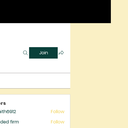
Join
rs
mith6912
Follow
6912
ded firm
Follow