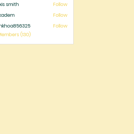
xis smith
Follow
ckadem
Follow
dem
ankhoa856325
Follow
oa856325
 Members (130)