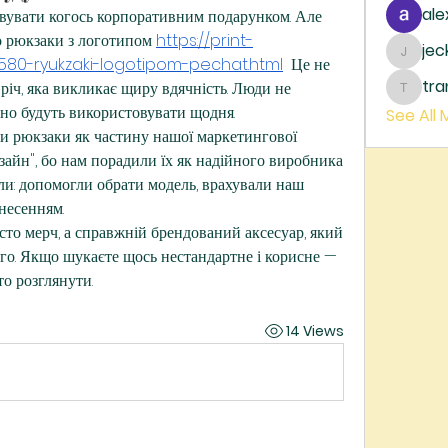
ale
ивувати когось корпоративним подарунком. Але 
ро рюкзаки з логотипом 
https://print-
je
jecka
580-ryukzaki-logotipom-pechat.html
  Це не 
tr
річ, яка викликає щиру вдячність. Люди не 
trankh
ьно будуть використовувати щодня.
See All
 рюкзаки як частину нашої маркетингової 
зайн", бо нам порадили їх як надійного виробника 
али: допомогли обрати модель, врахували наш 
несенням.
сто мерч, а справжній брендований аксесуар, який 
го. Якщо шукаєте щось нестандартне і корисне — 
то розглянути.
14 Views