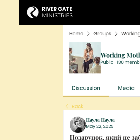
RIVER GATE
MINISTRIES
Home
Groups
Workin
Working Mot
Public
·
130 memb
Discussion
Media
Back
Паула Паула
May 22, 2025
Подарунок, який не за