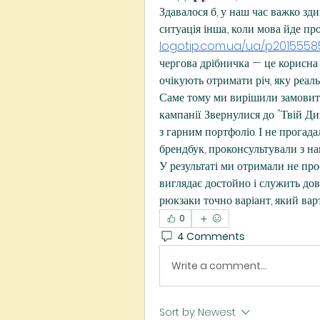
Здавалося б, у наш час важко зд
ситуація інша., коли мова йде п
logotip.com.ua/ua/p2015558
чергова дрібничка — це корисна 
очікують отримати річ, яку реал
Саме тому ми вирішили замовити
кампанії. Звернулися до "Твій Ди
з гарним портфоліо. І не прогад
брендбук, проконсультували з на
У результаті ми отримали не про
виглядає достойно і служить дов
рюкзаки точно варіант, який вар
0
4 Comments
Write a comment...
Sort by:
Newest