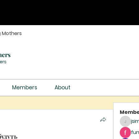
g Mothers
hers
ers
Members
About
Membe
jsi
jsimith
fun
будуть