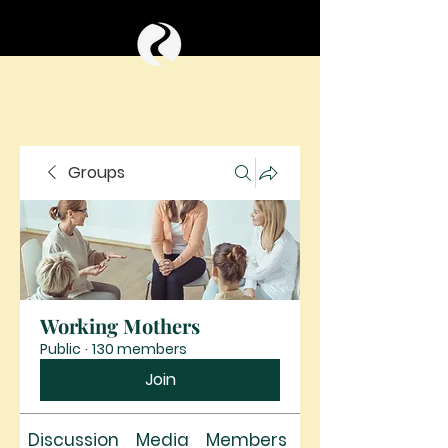
Groups
Working Mothers
Public
·
130 members
Join
Discussion
Media
Members
About