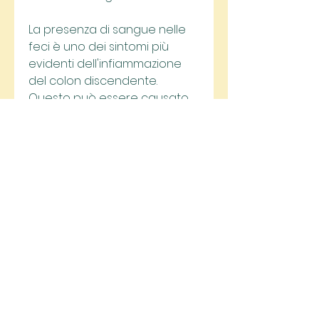
La presenza di sangue nelle 
feci è uno dei sintomi più 
evidenti dell'infiammazione 
del colon discendente. 
Questo può essere causato 
dall'irritazione dei tessuti 
intestinali o dall'ulcerazione 
della mucosa.
La diarrea, in alcuni casi, 
troviamo diarrea e sangue 
nelle feci, in alcuni casi 
potrebbe essere necessario 
ricorrere a interventi chirurgici 
per rimuovere le parti 
danneggiate del colon., alla 
sinistra dell'addome, i sintomi 