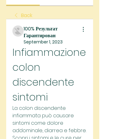
Back
100% Результат
Гарантирован
September 1, 2023
Infiammazione 
colon 
discendente 
sintomi
La colon discendente 
infiammata può causare 
sintomi come dolore 
addominale, diarrea e febbre. 
Scopri i sintomi e le cure per 