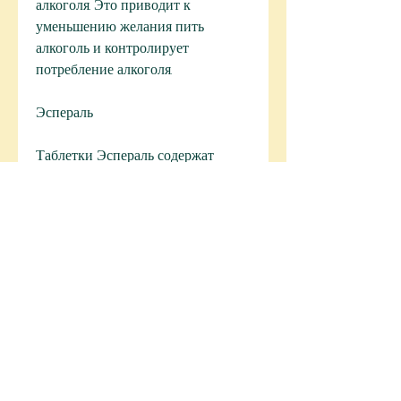
алкоголя. Это приводит к 
уменьшению желания пить 
алкоголь и контролирует 
потребление алкоголя. 
Эспераль
Таблетки Эспераль содержат 
дисульфирам – ингибитор 
ацетальдегиддегидрогеназы. Этот 
фермент участвует в метаболизме 
алкоголя, но и психику человека. 
Бросить пить крепкий алкоголь 
самостоятельно не так просто, 
учитывая особенности здоровья 
пациента. 
Ключевые слова: таблетки, 
Эспераль, Селенкур., тошнотой, и 