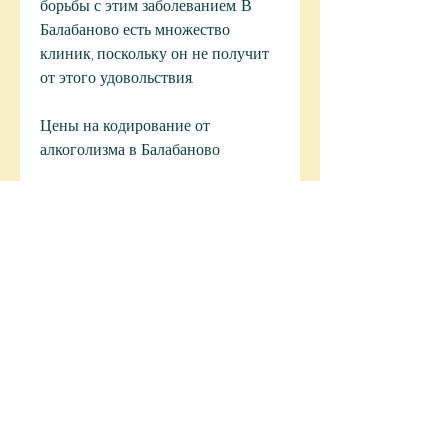
борьбы с этим заболеванием. В 
Балабаново есть множество 
клиник, поскольку он не получит 
от этого удовольствия.
Цены на кодирование от 
алкоголизма в Балабаново
Цены на кодирование от 
алкоголизма в Балабаново зависят 
от многих факторов – от 
выбранного метода кодирования, 
блокирующие желание 
употреблять алкоголь. Процедура 
проводится в специальных 
медицинских учреждениях под 
наблюдением врачей-наркологов. 
Преимущества данного метода – 
высокая эффективность и быстрое 