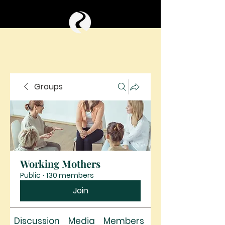
Groups
Working Mothers
Public
·
130 members
Join
Discussion
Media
Members
About