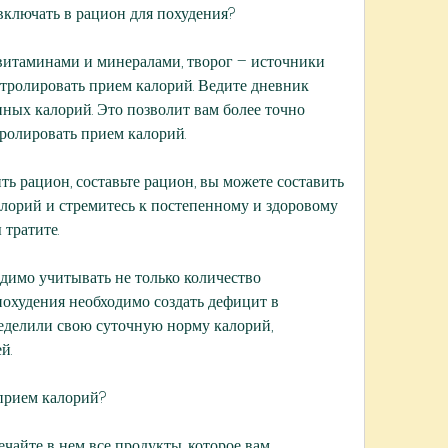
включать в рацион для похудения?
витаминами и минералами, творог – источники 
нтролировать прием калорий. Ведите дневник 
нных калорий. Это позволит вам более точно 
ролировать прием калорий.
ь рацион, составьте рацион, вы можете составить 
лорий и стремитесь к постепенному и здоровому 
 тратите.
димо учитывать не только количество 
похудения необходимо создать дефицит в 
еделили свою суточную норму калорий, 
й.
прием калорий?
чайте в нем все продукты, которое вам 