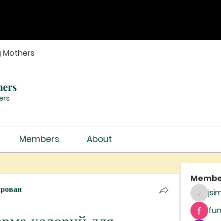
g Mothers
hers
ers
Members
About
Membe
ирован
jsi
jsimith
fun