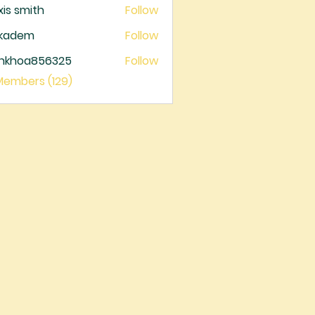
xis smith
Follow
ckadem
Follow
dem
ankhoa856325
Follow
oa856325
 Members (129)