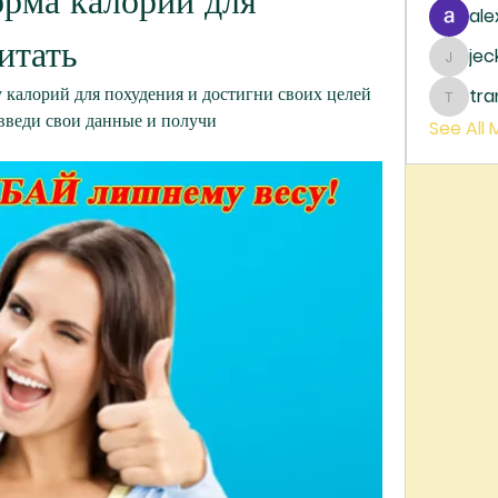
рма калорий для 
ale
итать
je
jecka
калорий для похудения и достигни своих целей 
tr
trankh
введи свои данные и получи 
See All