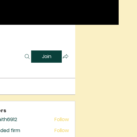
Join
rs
mith6912
Follow
6912
ded firm
Follow