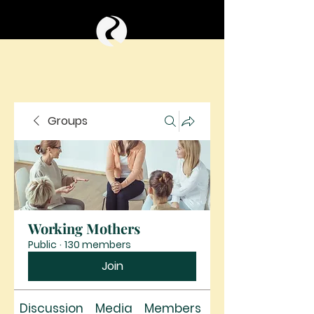
Groups
Working Mothers
Public
·
130 members
Join
Discussion
Media
Members
About