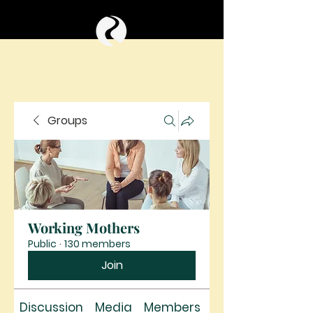
Groups
Working Mothers
Public
·
130 members
Join
Discussion
Media
Members
About