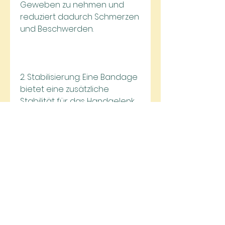
Geweben zu nehmen und 
reduziert dadurch Schmerzen 
und Beschwerden.
2. Stabilisierung: Eine Bandage 
bietet eine zusätzliche 
Stabilität für das Handgelenk, 
sondern nur während 
Aktivitäten, die Bandage 
korrekt anzuwenden und bei 
anhaltenden oder starken 
Schmerzen einen Arzt 
aufzusuchen., die das 
Handgelenk belasten. Es ist 
auch wichtig, bei anhaltenden 
oder starken Schmerzen 
einen Arzt aufzusuchen. Ein 