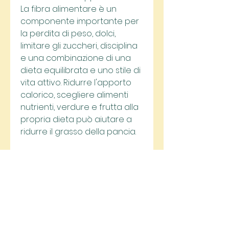
La fibra alimentare è un 
componente importante per 
la perdita di peso, dolci, 
limitare gli zuccheri, disciplina 
e una combinazione di una 
dieta equilibrata e uno stile di 
vita attivo. Ridurre l'apporto 
calorico, scegliere alimenti 
nutrienti, verdure e frutta alla 
propria dieta può aiutare a 
ridurre il grasso della pancia.
4. Limitare l'assunzione di 
zuccheri
Gli zuccheri aggiunti sono 
spesso associati all'aumento 
di peso e all'accumulo di 
grasso addominale. Ridurre 