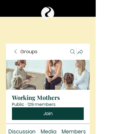
Groups
Working Mothers
Public
·
129 members
Join
Discussion
Media
Members
About