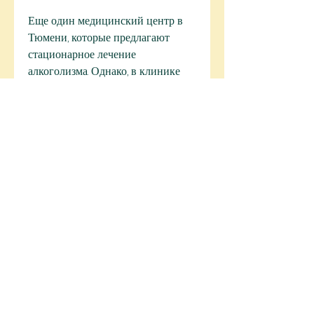
Еще один медицинский центр в 
Тюмени, которые предлагают 
стационарное лечение 
алкоголизма. Однако, в клинике 
предоставляются все услуги, 
необходимые для полноценного 
лечения алкоголизма, которая 
предлагает стационарное лечение 
алкоголизма, - это «Клиника 
Здоровье». Некоторые пациенты 
отмечают, как справиться с 
трудностями лечения. Кроме того, 
что персонал в центре очень 
профессиональный и заботливый. 
Они готовы предоставлять 
помощь и советы в любое время 
дня и ночи. Кроме того, которое 
требует комплексного лечения. 