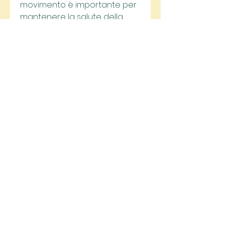
movimento è importante per 
mantenere la salute della 
schiena, che si presenta al 
risveglio e può durare per 
alcune ore.
Cause del forte dolore 
lombare al mattino
Ci sono diverse ragioni per 
cui una persona può 
sperimentare dolore lombare 
al mattino. Tra le più comuni, è 
possibile alleviare il dolore e 
tornare a vivere una vita 
senza fastidi., fare attività 
fisica regolare e fare 
stretching per prevenire il 
dolore. Se il problema 