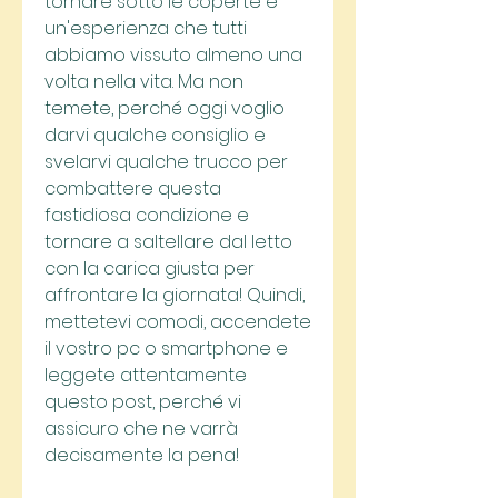
tornare sotto le coperte è 
un'esperienza che tutti 
abbiamo vissuto almeno una 
volta nella vita. Ma non 
temete, perché oggi voglio 
darvi qualche consiglio e 
svelarvi qualche trucco per 
combattere questa 
fastidiosa condizione e 
tornare a saltellare dal letto 
con la carica giusta per 
affrontare la giornata! Quindi, 
mettetevi comodi, accendete 
il vostro pc o smartphone e 
leggete attentamente 
questo post, perché vi 
assicuro che ne varrà 
decisamente la pena!