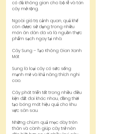
có đủ không gian cho bộ rễ và tán 
cây mở rộng.
Ngoài giá trị cảnh quan, quả khế 
còn được sử dụng trong nhiều 
món ăn dân dã và là nguồn thực 
phẩm sạch ngay tại nhà.
Cây Sung – Tạo Không Gian Xanh 
Mát
Sung là loại cây có sức sống 
mạnh mẽ và khả năng thích nghi 
cao.
Cây phát triển tốt trong nhiều điều 
kiện đất đai khác nhau, đồng thời 
tạo bóng mát hiệu quả cho khu 
vực sân sau.
Những chùm quả mọc dày trên 
thân và cành giúp cây trở nên 