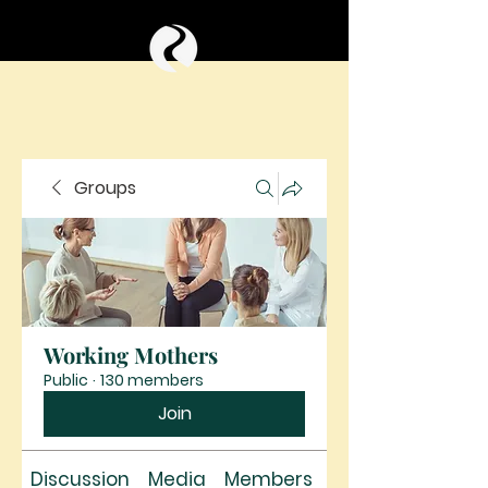
Groups
Working Mothers
Public
·
130 members
Join
Discussion
Media
Members
About