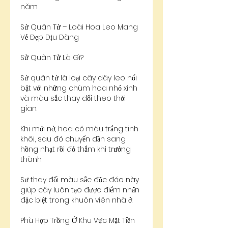
năm.
Sử Quân Tử – Loài Hoa Leo Mang 
Vẻ Đẹp Dịu Dàng
Sử Quân Tử Là Gì?
Sử quân tử là loại cây dây leo nổi 
bật với những chùm hoa nhỏ xinh 
và màu sắc thay đổi theo thời 
gian.
Khi mới nở, hoa có màu trắng tinh 
khôi, sau đó chuyển dần sang 
hồng nhạt rồi đỏ thắm khi trưởng 
thành.
Sự thay đổi màu sắc độc đáo này 
giúp cây luôn tạo được điểm nhấn 
đặc biệt trong khuôn viên nhà ở.
Phù Hợp Trồng Ở Khu Vực Mặt Tiền