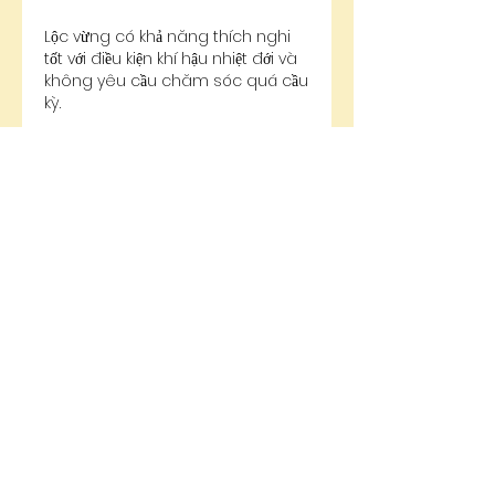
Lộc vừng có khả năng thích nghi 
tốt với điều kiện khí hậu nhiệt đới và 
không yêu cầu chăm sóc quá cầu 
kỳ.
Lưu Ý Khi Lựa Chọn Và Trồng Cây 
Quanh Nhà
Để cây phát triển khỏe mạnh và 
mang lại hiệu quả thẩm mỹ cao, 
cần lưu ý một số nguyên tắc cơ 
bản.
Lựa chọn cây phù hợp với diện tích 
sân vườn.
Không trồng cây quá sát tường 
hoặc nền móng công trình.
Thường xuyên cắt tỉa cành lá để 
giữ dáng cây.