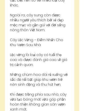
đặc biệt hơn so với nhiều loại cây 
khác.
Ngoài ra, cây sung còn được 
nhiều người yêu thích bởi vẻ đẹp 
mộc mạc và gần gũi với đời sống 
nông thôn Việt Nam.
Cây Lộc Vừng – Điểm Nhấn Cho 
Khu Vườn Sau Nhà
Lộc vừng là loại cây có tuổi thọ 
cao và được đánh giá cao về giá 
trị cảnh quan.
Những chùm hoa dài rủ xuống với 
sắc đỏ nổi bật giúp khu vườn trở 
nên sinh động và thu hút hơn.
Khi được trồng phía sau nhà, cây 
vừa tạo bóng mát vừa góp phần 
hoàn thiện không gian sân vườn 
xanh mát.