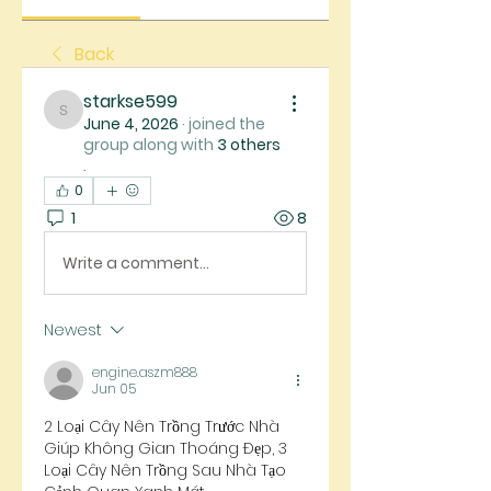
Back
starkse599
starkse599
June 4, 2026
·
joined the
group along with
3 others
.
0
1
8
Write a comment...
Newest
engine.aszm888
Jun 05
2 Loại Cây Nên Trồng Trước Nhà 
Giúp Không Gian Thoáng Đẹp, 3 
Loại Cây Nên Trồng Sau Nhà Tạo 