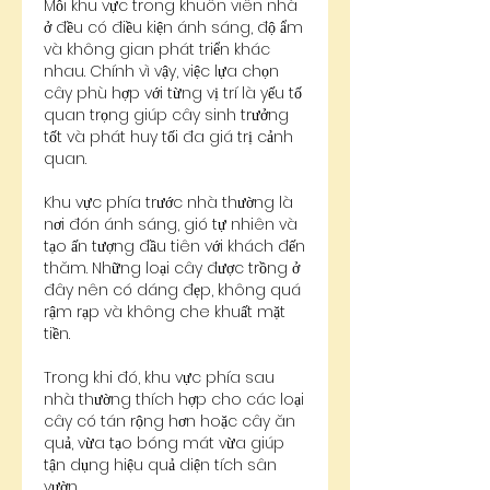
Mỗi khu vực trong khuôn viên nhà 
ở đều có điều kiện ánh sáng, độ ẩm 
và không gian phát triển khác 
nhau. Chính vì vậy, việc lựa chọn 
cây phù hợp với từng vị trí là yếu tố 
quan trọng giúp cây sinh trưởng 
tốt và phát huy tối đa giá trị cảnh 
quan.
Khu vực phía trước nhà thường là 
nơi đón ánh sáng, gió tự nhiên và 
tạo ấn tượng đầu tiên với khách đến 
thăm. Những loại cây được trồng ở 
đây nên có dáng đẹp, không quá 
rậm rạp và không che khuất mặt 
tiền.
Trong khi đó, khu vực phía sau 
nhà thường thích hợp cho các loại 
cây có tán rộng hơn hoặc cây ăn 
quả, vừa tạo bóng mát vừa giúp 
tận dụng hiệu quả diện tích sân 
vườn.