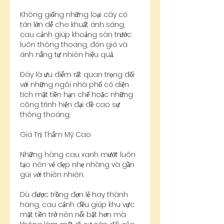
Không giống những loại cây có 
tán lớn dễ che khuất ánh sáng, 
cau cảnh giúp khoảng sân trước 
luôn thông thoáng, đón gió và 
ánh nắng tự nhiên hiệu quả.
Đây là ưu điểm rất quan trọng đối 
với những ngôi nhà phố có diện 
tích mặt tiền hạn chế hoặc những 
công trình hiện đại đề cao sự 
thông thoáng.
Giá Trị Thẩm Mỹ Cao
Những hàng cau xanh mướt luôn 
tạo nên vẻ đẹp nhẹ nhàng và gần 
gũi với thiên nhiên.
Dù được trồng đơn lẻ hay thành 
hàng, cau cảnh đều giúp khu vực 
mặt tiền trở nên nổi bật hơn mà 