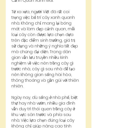
Cảnh Quan Xanh Mát
Từ xa xưa, người Việt đã rất coi 
trọng việc bố trí cây xanh quanh 
nhà. Không chỉ mang lại bóng 
mát và làm đẹp cảnh quan, mỗi 
loại cây còn được lựa chọn dựa 
trên đặc điểm sinh trưởng, giá trị 
sử dụng và những ý nghĩa tốt đẹp 
mà chúng đại diện. Trong dân 
gian vẫn lưu truyền nhiều kinh 
nghiệm về việc nên trồng cây gì 
trước nhà, cây gì sau nhà để tạo 
nên không gian sống hài hòa, 
thông thoáng và gần gũi với thiên 
nhiên.
Ngày nay, dù sống ở nhà phố, biệt 
thự hay nhà vườn, nhiều gia đình 
vẫn duy trì thói quen trồng cây ở 
khu vực sân trước và phía sau 
nhà. Việc lựa chọn đúng loại cây 
không chỉ giúp nâng cao tính 