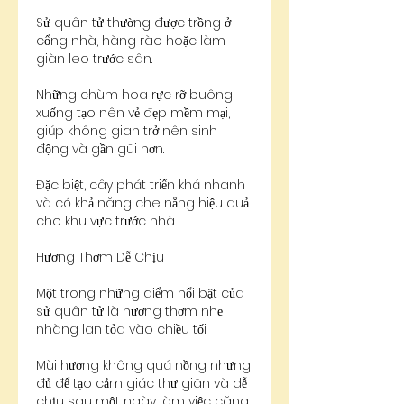
Sử quân tử thường được trồng ở 
cổng nhà, hàng rào hoặc làm 
giàn leo trước sân.
Những chùm hoa rực rỡ buông 
xuống tạo nên vẻ đẹp mềm mại, 
giúp không gian trở nên sinh 
động và gần gũi hơn.
Đặc biệt, cây phát triển khá nhanh 
và có khả năng che nắng hiệu quả 
cho khu vực trước nhà.
Hương Thơm Dễ Chịu
Một trong những điểm nổi bật của 
sử quân tử là hương thơm nhẹ 
nhàng lan tỏa vào chiều tối.
Mùi hương không quá nồng nhưng 
đủ để tạo cảm giác thư giãn và dễ 
chịu sau một ngày làm việc căng 