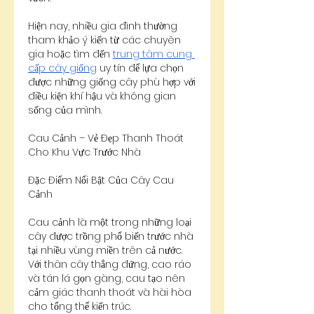
Hiện nay, nhiều gia đình thường 
tham khảo ý kiến từ các chuyên 
gia hoặc tìm đến 
trung tâm cung 
cấp cây giống
 uy tín để lựa chọn 
được những giống cây phù hợp với 
điều kiện khí hậu và không gian 
sống của mình.
Cau Cảnh – Vẻ Đẹp Thanh Thoát 
Cho Khu Vực Trước Nhà
Đặc Điểm Nổi Bật Của Cây Cau 
Cảnh
Cau cảnh là một trong những loại 
cây được trồng phổ biến trước nhà 
tại nhiều vùng miền trên cả nước. 
Với thân cây thẳng đứng, cao ráo 
và tán lá gọn gàng, cau tạo nên 
cảm giác thanh thoát và hài hòa 
cho tổng thể kiến trúc.