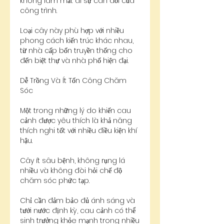
không làm mất đi sự cân đối của 
công trình.
Loại cây này phù hợp với nhiều 
phong cách kiến trúc khác nhau, 
từ nhà cấp bốn truyền thống cho 
đến biệt thự và nhà phố hiện đại.
Dễ Trồng Và Ít Tốn Công Chăm 
Sóc
Một trong những lý do khiến cau 
cảnh được yêu thích là khả năng 
thích nghi tốt với nhiều điều kiện khí 
hậu.
Cây ít sâu bệnh, không rụng lá 
nhiều và không đòi hỏi chế độ 
chăm sóc phức tạp.
Chỉ cần đảm bảo đủ ánh sáng và 
tưới nước định kỳ, cau cảnh có thể 
sinh trưởng khỏe mạnh trong nhiều 