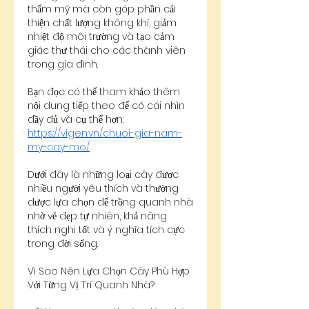
thẩm mỹ mà còn góp phần cải 
thiện chất lượng không khí, giảm 
nhiệt độ môi trường và tạo cảm 
giác thư thái cho các thành viên 
trong gia đình.
Bạn đọc có thể tham khảo thêm 
nội dung tiếp theo để có cái nhìn 
đầy đủ và cụ thể hơn: 
https://vigen.vn/chuoi-gia-nam-
my-cay-mo/
Dưới đây là những loại cây được 
nhiều người yêu thích và thường 
được lựa chọn để trồng quanh nhà 
nhờ vẻ đẹp tự nhiên, khả năng 
thích nghi tốt và ý nghĩa tích cực 
trong đời sống.
Vì Sao Nên Lựa Chọn Cây Phù Hợp 
Với Từng Vị Trí Quanh Nhà?