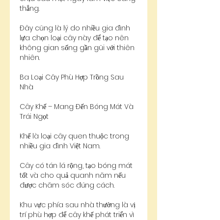
thẳng.
Đây cũng là lý do nhiều gia đình 
lựa chọn loại cây này để tạo nên 
không gian sống gần gũi với thiên 
nhiên.
Ba Loại Cây Phù Hợp Trồng Sau 
Nhà
Cây Khế – Mang Đến Bóng Mát Và 
Trái Ngọt
Khế là loại cây quen thuộc trong 
nhiều gia đình Việt Nam.
Cây có tán lá rộng, tạo bóng mát 
tốt và cho quả quanh năm nếu 
được chăm sóc đúng cách.
Khu vực phía sau nhà thường là vị 
trí phù hợp để cây khế phát triển vì 