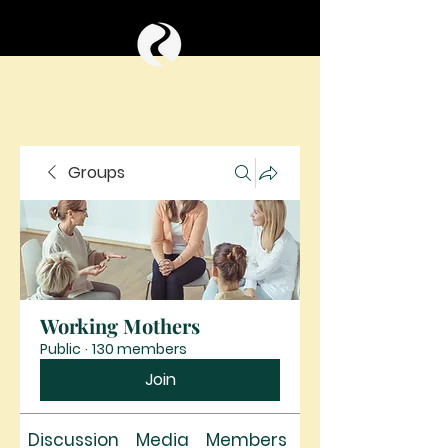
Groups
Working Mothers
Public
·
130 members
Join
Discussion
Media
Members
About