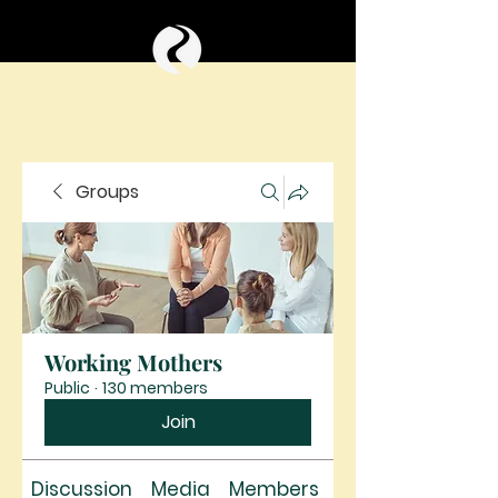
Groups
Working Mothers
Public
·
130 members
Join
Discussion
Media
Members
About