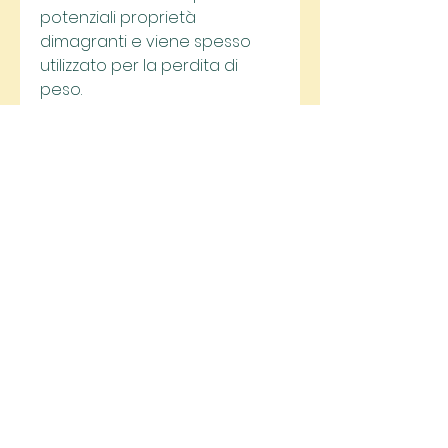
potenziali proprietà 
dimagranti e viene spesso 
utilizzato per la perdita di 
peso.
Garcinia cambogia e cellulite
La garcinia cambogia è stata 
suggerita come possibile 
rimedio per ridurre l'aspetto 
della cellulite. La sua azione 
principale è quella di 
bloccare un enzima chiamato 
citrato liasi, coinvolto nella 
sintesi degli acidi grassi. 
Questo potrebbe 
teoricamente ridurre la 
formazione di nuovi depositi 