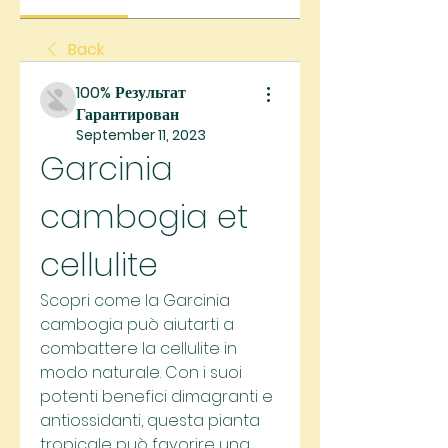
Back
100% Результат
Гарантирован
September 11, 2023
Garcinia 
cambogia et 
cellulite
Scopri come la Garcinia 
cambogia può aiutarti a 
combattere la cellulite in 
modo naturale. Con i suoi 
potenti benefici dimagranti e 
antiossidanti, questa pianta 
tropicale può favorire una 