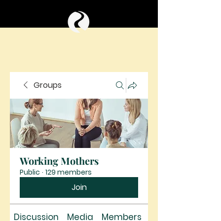
Groups
Working Mothers
Public
·
129 members
Join
Discussion
Media
Members
About