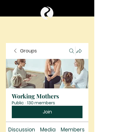
Groups
Working Mothers
Public
·
130 members
Join
Discussion
Media
Members
About