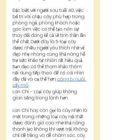
Đặc biệt với người sau tuổi 40, việc 
bố trí vài chậu cây phù hợp trong 
phòng ngủ, phòng khách hoặc 
góc làm việc có thể tạo nên sự 
thay đổi đáng kể cả về tinh thần lẫn 
thể chất. Dưới đây là 5 loại cây 
được nhiều người yêu thích nhờ vẻ 
đẹp nhẹ nhàng cùng khả năng hỗ 
trợ sức khỏe tự nhiên rất hiệu quả.
Bạn đọc có thể tham khảo thêm 
nội dung tiếp theo để có cái nhìn 
đầy đủ và cụ thể hơn: 
công ty nuôi 
cấy mô
Lan Chi – Loại cây giúp không 
gian sống trong lành hơn
Lan Chi hay còn gọi là cây nhện là 
một trong những loại cây nội thất 
được đánh giá cao nhờ khả năng 
thanh lọc không khí vượt trội. Không 
chỉ dễ trồng và dễ chăm sóc, cây 