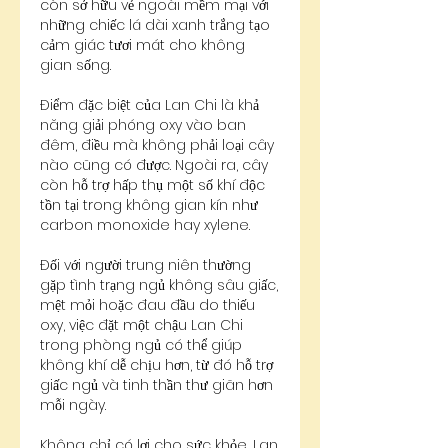
còn sở hữu vẻ ngoài mềm mại với 
những chiếc lá dài xanh trắng tạo 
cảm giác tươi mát cho không 
gian sống.
Điểm đặc biệt của Lan Chi là khả 
năng giải phóng oxy vào ban 
đêm, điều mà không phải loại cây 
nào cũng có được. Ngoài ra, cây 
còn hỗ trợ hấp thụ một số khí độc 
tồn tại trong không gian kín như 
carbon monoxide hay xylene.
Đối với người trung niên thường 
gặp tình trạng ngủ không sâu giấc, 
mệt mỏi hoặc đau đầu do thiếu 
oxy, việc đặt một chậu Lan Chi 
trong phòng ngủ có thể giúp 
không khí dễ chịu hơn, từ đó hỗ trợ 
giấc ngủ và tinh thần thư giãn hơn 
mỗi ngày.
Không chỉ có lợi cho sức khỏe, Lan 