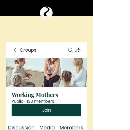
Groups
Working Mothers
Public
·
130 members
Join
Discussion
Media
Members
About