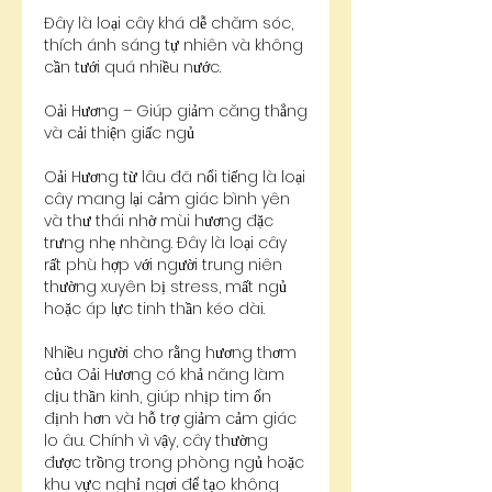
Đây là loại cây khá dễ chăm sóc, 
thích ánh sáng tự nhiên và không 
cần tưới quá nhiều nước.
Oải Hương – Giúp giảm căng thẳng 
và cải thiện giấc ngủ
Oải Hương từ lâu đã nổi tiếng là loại 
cây mang lại cảm giác bình yên 
và thư thái nhờ mùi hương đặc 
trưng nhẹ nhàng. Đây là loại cây 
rất phù hợp với người trung niên 
thường xuyên bị stress, mất ngủ 
hoặc áp lực tinh thần kéo dài.
Nhiều người cho rằng hương thơm 
của Oải Hương có khả năng làm 
dịu thần kinh, giúp nhịp tim ổn 
định hơn và hỗ trợ giảm cảm giác 
lo âu. Chính vì vậy, cây thường 
được trồng trong phòng ngủ hoặc 
khu vực nghỉ ngơi để tạo không 