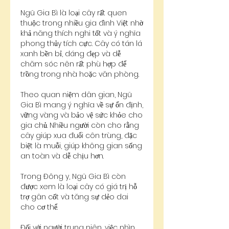
Ngũ Gia Bì là loại cây rất quen 
thuộc trong nhiều gia đình Việt nhờ 
khả năng thích nghi tốt và ý nghĩa 
phong thủy tích cực. Cây có tán lá 
xanh bền bỉ, dáng đẹp và dễ 
chăm sóc nên rất phù hợp để 
trồng trong nhà hoặc văn phòng.
Theo quan niệm dân gian, Ngũ 
Gia Bì mang ý nghĩa về sự ổn định, 
vững vàng và bảo vệ sức khỏe cho 
gia chủ. Nhiều người còn cho rằng 
cây giúp xua đuổi côn trùng, đặc 
biệt là muỗi, giúp không gian sống 
an toàn và dễ chịu hơn.
Trong Đông y, Ngũ Gia Bì còn 
được xem là loại cây có giá trị hỗ 
trợ gân cốt và tăng sự dẻo dai 
cho cơ thể.
Đối với người trung niên, việc nhìn 