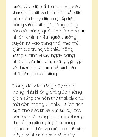
Bước vào độ tuổi trung niên, sức 
khỏe thể chất và tinh thần bắt đầu 
có nhiều thay đổi rõ rệt. Áp lực 
công việc, mất ngủ, căng thẳng 
kéo dài cùng quá trình lão hóa tự 
nhiên khiến nhiều người thường 
xuyên rơi vào trạng thái mệt mỏi, 
giảm tập trung và thiếu năng 
lượng. Chính vì vậy, ngày càng 
nhiều người lựa chọn sống gần gũi 
với thiên nhiên hơn để cải thiện 
chất lượng cuộc sống.
Trong đó, việc trồng cây xanh 
trong nhà không chỉ giúp không 
gian sống trở nên thư thái, dễ chịu 
mà còn mang lại nhiều lợi ích tích 
cực cho sức khỏe. Một số loại cây 
còn có khả năng thanh lọc không 
khí, hỗ trợ giấc ngủ, giảm căng 
thẳng tinh thần và giúp cơ thể cảm 
thấy nhẹ nhàng hơn mỗi ngày.