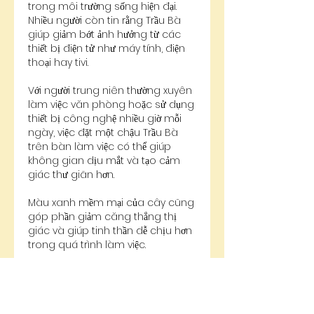
trong môi trường sống hiện đại. 
Nhiều người còn tin rằng Trầu Bà 
giúp giảm bớt ảnh hưởng từ các 
thiết bị điện tử như máy tính, điện 
thoại hay tivi.
Với người trung niên thường xuyên 
làm việc văn phòng hoặc sử dụng 
thiết bị công nghệ nhiều giờ mỗi 
ngày, việc đặt một chậu Trầu Bà 
trên bàn làm việc có thể giúp 
không gian dịu mắt và tạo cảm 
giác thư giãn hơn.
Màu xanh mềm mại của cây cũng 
góp phần giảm căng thẳng thị 
giác và giúp tinh thần dễ chịu hơn 
trong quá trình làm việc.
Ngoài ra, Trầu Bà còn mang ý 
nghĩa phong thủy về sự phát triển, 
tài lộc và may mắn. Đây là loại cây 