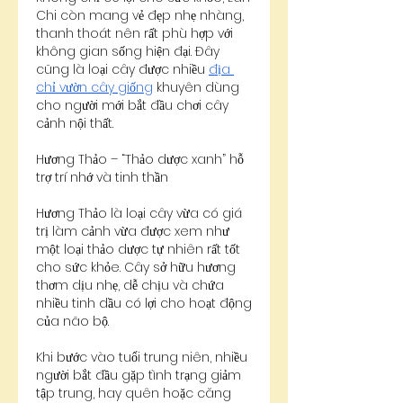
Chi còn mang vẻ đẹp nhẹ nhàng, 
thanh thoát nên rất phù hợp với 
không gian sống hiện đại. Đây 
cũng là loại cây được nhiều 
địa 
chỉ vườn cây giống
 khuyên dùng 
cho người mới bắt đầu chơi cây 
cảnh nội thất.
Hương Thảo – “Thảo dược xanh” hỗ 
trợ trí nhớ và tinh thần
Hương Thảo là loại cây vừa có giá 
trị làm cảnh vừa được xem như 
một loại thảo dược tự nhiên rất tốt 
cho sức khỏe. Cây sở hữu hương 
thơm dịu nhẹ, dễ chịu và chứa 
nhiều tinh dầu có lợi cho hoạt động 
của não bộ.
Khi bước vào tuổi trung niên, nhiều 
người bắt đầu gặp tình trạng giảm 
tập trung, hay quên hoặc căng 