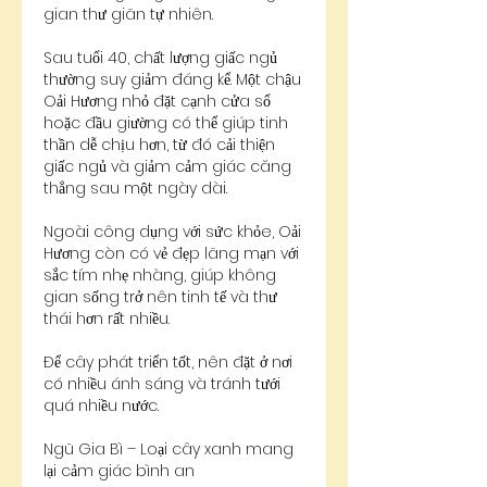
gian thư giãn tự nhiên.
Sau tuổi 40, chất lượng giấc ngủ 
thường suy giảm đáng kể. Một chậu 
Oải Hương nhỏ đặt cạnh cửa sổ 
hoặc đầu giường có thể giúp tinh 
thần dễ chịu hơn, từ đó cải thiện 
giấc ngủ và giảm cảm giác căng 
thẳng sau một ngày dài.
Ngoài công dụng với sức khỏe, Oải 
Hương còn có vẻ đẹp lãng mạn với 
sắc tím nhẹ nhàng, giúp không 
gian sống trở nên tinh tế và thư 
thái hơn rất nhiều.
Để cây phát triển tốt, nên đặt ở nơi 
có nhiều ánh sáng và tránh tưới 
quá nhiều nước.
Ngũ Gia Bì – Loại cây xanh mang 
lại cảm giác bình an