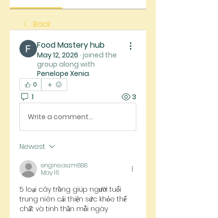
Back
Food Mastery hub
May 12, 2026
·
joined the
group along with
Penelope Xenia
.
0
1
3
Write a comment...
Newest
engine.aszm888
May 16
5 loại cây trồng giúp người tuổi 
trung niên cải thiện sức khỏe thể 
chất và tinh thần mỗi ngày