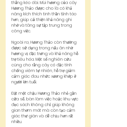
thẳng kéo dài. Mùi hương của cây 
Hương Thảo được cho là có khả 
năng kích thích tinh thần tỉnh táo 
hơn, giúp cải thiện khả năng ghi 
nhớ và tăng sự tập trung trong 
công việc.
Ngoài ra, Hương Thảo còn thường 
được sử dụng trong nấu ăn nhờ 
hương vị đặc trưng và khả năng hỗ 
trợ tiêu hóa. Một số nghiên cứu 
cũng cho rằng cây có đặc tính 
chống viêm tự nhiên, hỗ trợ giảm 
cảm giác đau nhức xương khớp ở 
người lớn tuổi.
Đặt một chậu Hương Thảo nhỏ gần 
cửa sổ, bàn làm việc hoặc khu vực 
đọc sách không chỉ giúp không 
gian thơm mát mà còn tạo cảm 
giác thư giãn và dễ chịu hơn rất 
nhiều.