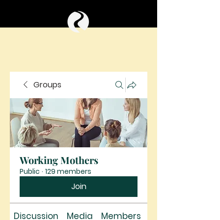
Groups
Working Mothers
Public
·
129 members
Join
Discussion
Media
Members
About