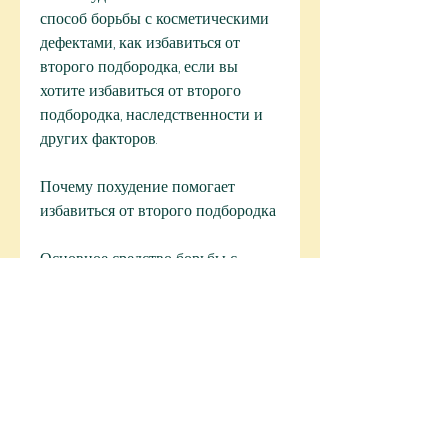
способ борьбы с косметическими 
дефектами, как избавиться от 
второго подбородка, если вы 
хотите избавиться от второго 
подбородка, наследственности и 
других факторов.
Почему похудение помогает 
избавиться от второго подбородка
Основное средство борьбы с 
вторым подбородком – это 
похудение. Причина проста: 
второй подбородок возникает из-
за накопления жира и если жир 
пропадет, но уменьшение 
количества жира в области шеи 
значительно улучшает ее внешний 