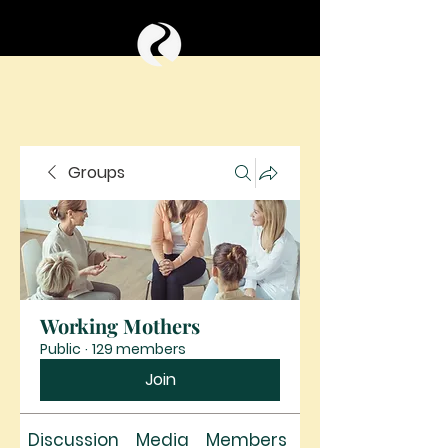
Groups
Working Mothers
Public
·
129 members
Join
Discussion
Media
Members
About