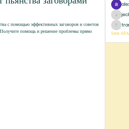
т пьянства заговорами 
ale
je
jecka
нства с помощью эффективных заговоров и советов 
tr
trankh
 Получите помощь и решение проблемы прямо 
See All