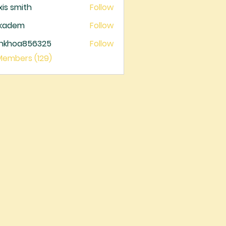
xis smith
Follow
ckadem
Follow
dem
ankhoa856325
Follow
oa856325
 Members (129)