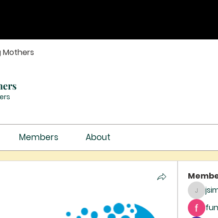
g Mothers
hers
ers
Members
About
Membe
jsi
jsimith
fun