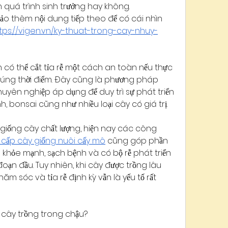
 quá trình sinh trưởng hay không.
ảo thêm nội dung tiếp theo để có cái nhìn 
tps://vigen.vn/ky-thuat-trong-cay-nhuy-
n có thể cắt tỉa rễ một cách an toàn nếu thực 
đúng thời điểm. Đây cũng là phương pháp 
uyên nghiệp áp dụng để duy trì sự phát triển 
 bonsai cũng như nhiều loại cây có giá trị.
 giống cây chất lượng, hiện nay các công 
cấp cây giống nuôi cấy mô
 cũng góp phần 
khỏe mạnh, sạch bệnh và có bộ rễ phát triển 
oạn đầu. Tuy nhiên, khi cây được trồng lâu 
m sóc và tỉa rễ định kỳ vẫn là yếu tố rất 
ễ cây trồng trong chậu?