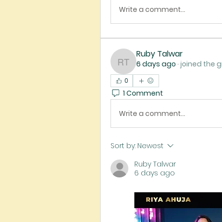
Write a comment...
Ruby Talwar
6 days ago
·
joined the g
Ruby Talwar
0
1 Comment
Write a comment...
Sort by:
Newest
Ruby Talwar
6 days ago