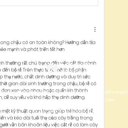
 trong chậu có an toàn không? Hướng dẫn tỉa 
ỏe mạnh và phát triển tốt hơn
h thường rất chú trọng đến việc cắt tỉa cành 
RIVER GATE
đến bộ rễ. Trên thực tế, rễ mới là bộ phận 
MINISTRIES
 thụ nước, chất dinh dưỡng và duy trì sức 
hời gian dài sinh trưởng trong chậu, bộ rễ có 
, đan xen vào nhau hoặc quấn kín thành 
stries, 4105 W. Figarden Dr., Fresno, CA 93722 |
info@rivergat
n, dễ suy yếu và khó hấp thụ dinh dưỡng.
Join us on Sunday | Service starts at 9AM & 11AM
là một kỹ thuật quan trọng giúp trẻ hóa bộ rễ, 
©2025 by RIVER GATE MINISTRIES
riển và kéo dài tuổi thọ của cây trồng trong 
gười vẫn băn khoăn liệu việc cắt rễ có làm cây 