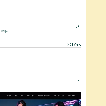
roup.
1 View