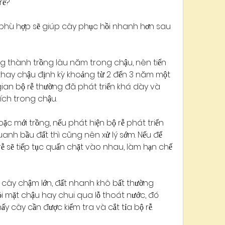
rễ?
m phù hợp sẽ giúp cây phục hồi nhanh hơn sau 
ng thành trồng lâu năm trong chậu, nên tiến 
 thay chậu định kỳ khoảng từ 2 đến 3 năm một 
 gian bộ rễ thường đã phát triển khá dày và 
tích trong chậu.
c mới trồng, nếu phát hiện bộ rễ phát triển 
nh bầu đất thì cũng nên xử lý sớm. Nếu để 
rễ sẽ tiếp tục quấn chặt vào nhau, làm hạn chế 
 cây chậm lớn, đất nhanh khô bất thường 
ỏi mặt chậu hay chui qua lỗ thoát nước, đó 
ấy cây cần được kiểm tra và cắt tỉa bộ rễ.