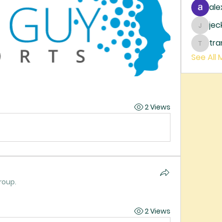
ale
je
jecka
tr
trankh
See All
2 Views
roup.
2 Views