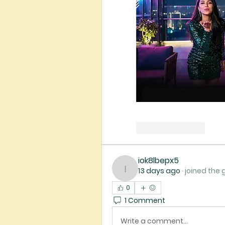
Like
Reply
iok8lbepx5
13 days ago
·
joined the 
iok8lbepx5
0
1 Comment
Write a comment...