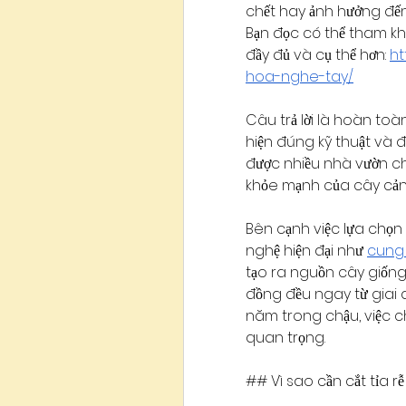
chết hay ảnh hưởng đến
Bạn đọc có thể tham kh
đầy đủ và cụ thể hơn: 
ht
hoa-nghe-tay/
Câu trả lời là hoàn toà
hiện đúng kỹ thuật và 
được nhiều nhà vườn ch
khỏe mạnh của cây cảnh,
Bên cạnh việc lựa chọn
nghệ hiện đại như 
cung 
tạo ra nguồn cây giống 
đồng đều ngay từ giai đ
năm trong chậu, việc chă
quan trọng.
## Vì sao cần cắt tỉa r