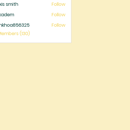
xis smith
Follow
ckadem
Follow
dem
ankhoa856325
Follow
oa856325
 Members (130)