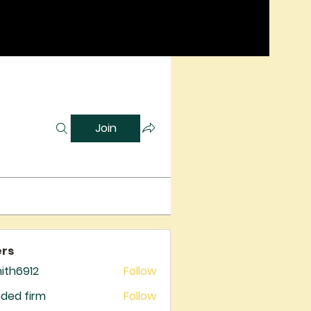
Join
rs
mith6912
Follow
6912
ded firm
Follow