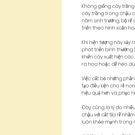
Không giống cây trồng n
cây trồng trong chậu ch
năm sinh trưởng, bộ rễ 
triển theo hình xoắn h
Khi hiện tượng này xảy r
phát triển bình thường.
khiến cây xuất hiện các 
ra hoa hoặc dễ héo dù 
Việc cắt bỏ những phần r
tạo điều kiện cho rễ no
hiệu quả hơn và phục hồ
Đây cũng là lý do nhiề
chậu với cắt tỉa rễ nhằm
luôn khỏe mạnh trong 