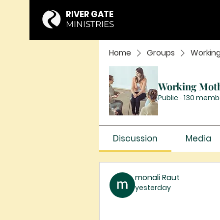
RIVER GATE
MINISTRIES
Home
Groups
Workin
Working Mot
Public
·
130 memb
Discussion
Media
monali Raut
yesterday