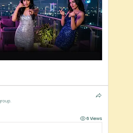
group.
6 Views