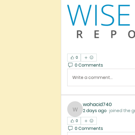
0
0 Comments
Write a comment...
wohacid740
2 days ago
·
joined the g
wohacid740
0
0 Comments