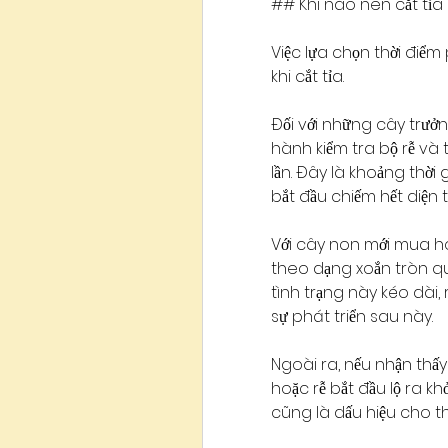
## Khi nào nên cắt tỉa 
Việc lựa chọn thời điể
khi cắt tỉa.
Đối với những cây trưở
hành kiểm tra bộ rễ và
lần. Đây là khoảng thời
bắt đầu chiếm hết diện 
Với cây non mới mua hoặ
theo dạng xoắn tròn qua
tình trạng này kéo dài, 
sự phát triển sau này.
Ngoài ra, nếu nhận thấy
hoặc rễ bắt đầu lộ ra kh
cũng là dấu hiệu cho th