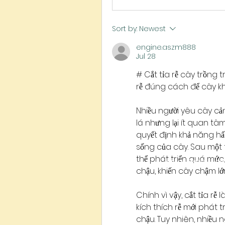
Sort by:
Newest
engine.aszm888
Jul 28
# Cắt tỉa rễ cây trồng
rễ đúng cách để cây kh
Nhiều người yêu cây cản
lá nhưng lại ít quan tâm 
quyết định khả năng hấp
sống của cây. Sau một t
thể phát triển quá mức
River Gate Mini
chậu, khiến cây chậm lớ
Chính vì vậy, cắt tỉa rễ 
kích thích rễ mới phát t
chậu. Tuy nhiên, nhiều n