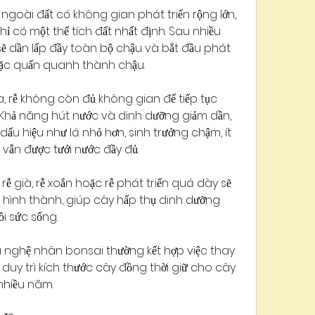
goài đất có không gian phát triển rộng lớn, 
ỉ có một thể tích đất nhất định. Sau nhiều 
sẽ dần lấp đầy toàn bộ chậu và bắt đầu phát 
oặc quấn quanh thành chậu.
a, rễ không còn đủ không gian để tiếp tục 
 Khả năng hút nước và dinh dưỡng giảm dần, 
dấu hiệu như lá nhỏ hơn, sinh trưởng chậm, ít 
vẫn được tưới nước đầy đủ.
ễ già, rễ xoắn hoặc rễ phát triển quá dày sẽ 
n hình thành, giúp cây hấp thụ dinh dưỡng 
i sức sống.
u nghệ nhân bonsai thường kết hợp việc thay 
 duy trì kích thước cây đồng thời giữ cho cây 
nhiều năm.