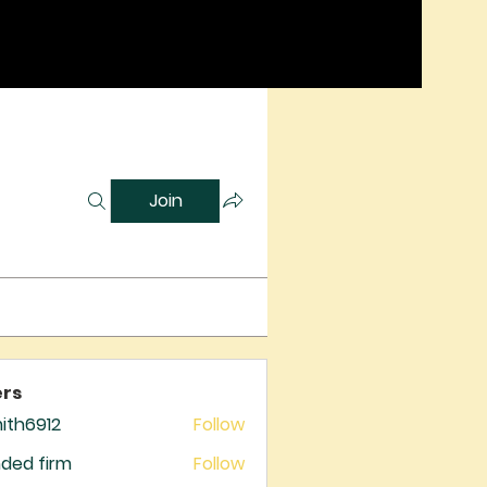
Join
rs
mith6912
Follow
6912
ded firm
Follow