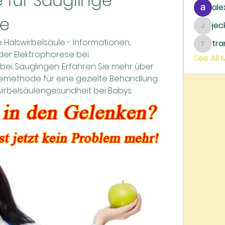
 für Säuglinge 
ale
le
je
jecka
 Halswirbelsäule - Informationen, 
tr
trankh
er Elektrophorese bei 
See All
ei Säuglingen. Erfahren Sie mehr über 
iemethode für eine gezielte Behandlung 
irbelsäulengesundheit bei Babys.