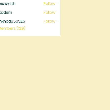
xis smith
Follow
ckadem
Follow
dem
ankhoa856325
Follow
oa856325
 Members (129)