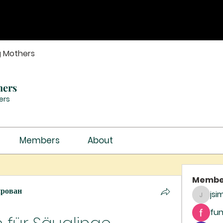
g Mothers
hers
ers
Members
About
Membe
ирован
jsi
jsimith
fun