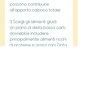
possono contribuire 
all'apporto calorico totale.
3. Scegli gli alimenti giusti
Un piano di dieta basso carb 
dovrebbe includere 
principalmente alimenti ricchi 
di proteine e grassi sani. Opta 
per carni magre, è 
importante monitorare 
l'apporto di carboidrati 
giornaliero. Una buona regola 
generale è mantenere 
l'apporto di carboidrati tra 20 
e 50 grammi al giorno, è 
sempre consigliabile 
consultare un medico o un 
dietologo qualificato. Questi 