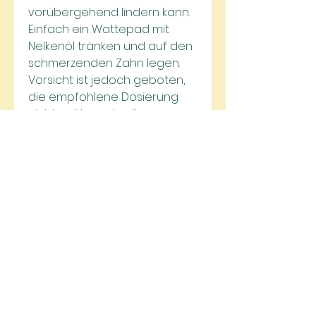
vorübergehend lindern kann. 
Einfach ein Wattepad mit 
Nelkenöl tränken und auf den 
schmerzenden Zahn legen. 
Vorsicht ist jedoch geboten, 
die empfohlene Dosierung 
nicht zu überschreiten.
3. Kamillentee
Kamillentee kann ebenfalls zur 
Linderung von 
Zahnschmerzen beitragen. 
Die antiseptischen und 
entzündungshemmenden 
Eigenschaften der Kamille 