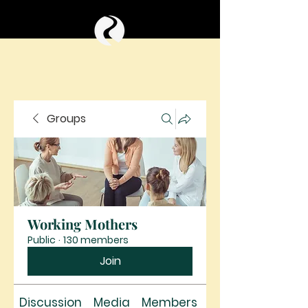
Groups
Working Mothers
Public
·
130 members
Join
Discussion
Media
Members
About