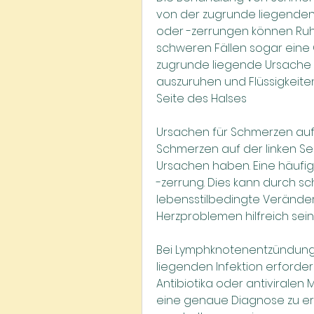
von der zugrunde liegenden
oder -zerrungen können Ruh
schweren Fällen sogar eine O
zugrunde liegende Ursache zu
auszuruhen und Flüssigkeiten 
Seite des Halses
Ursachen für Schmerzen auf 
Schmerzen auf der linken Se
Ursachen haben. Eine häufig
-zerrung. Dies kann durch sc
lebensstilbedingte Verände
Herzproblemen hilfreich sein
Bei Lymphknotenentzündung
liegenden Infektion erforderl
Antibiotika oder antiviralen 
eine genaue Diagnose zu er