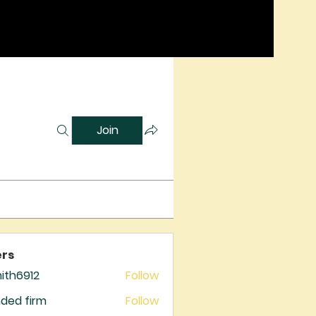
Join
rs
mith6912
Follow
6912
ded firm
Follow