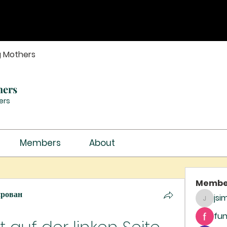
g Mothers
hers
ers
Members
About
Membe
ирован
jsi
jsimith
fun