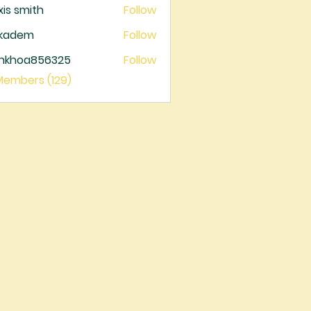
xis smith
Follow
ckadem
Follow
dem
ankhoa856325
Follow
oa856325
 Members (129)