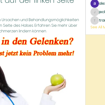
 auf der linken Seite 
ale
je
jecka
n Ursachen und Behandlungsmöglichkeiten 
tr
trankh
 Seite des Halses. Erfahren Sie mehr über 
See All
chmerzen lindern können.